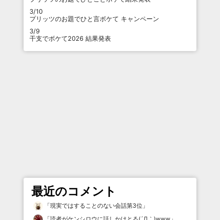
3/10
プリッツのお題でひと言ボケて キャンペーン
3/9
干支でボケて2026 結果発表
最近のコメント
「
現実ではすることのない会話第3位
」
「
読者がケンシロウに話しかけとる(´Д｀)www
」