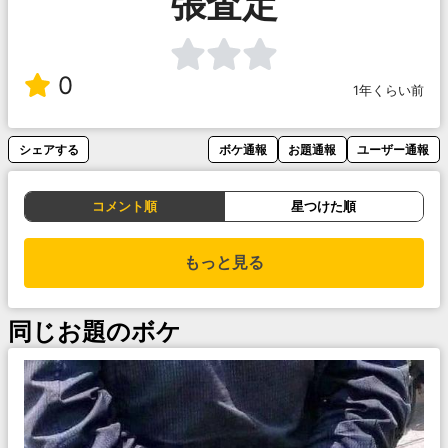
張査定
0
1年くらい前
シェアする
ボケ通報
お題通報
ユーザー通報
コメント順
星つけた順
もっと見る
同じお題のボケ