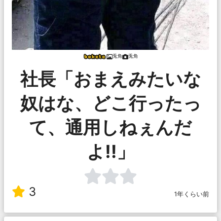
兎角
兎角
社長「おまえみたいな
奴はな、どこ行ったっ
て、通用しねぇんだ
よ!!」
3
1年くらい前