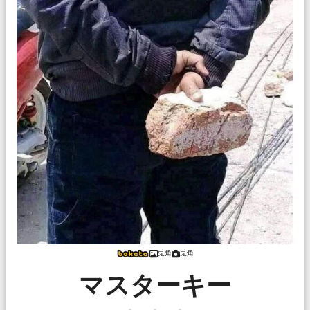
兎角
兎角
マスターキー