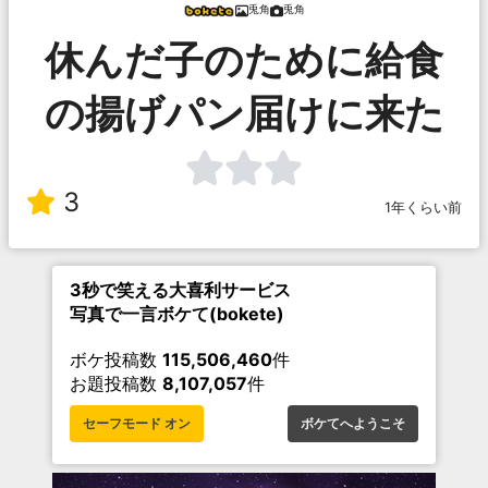
兎角
兎角
休んだ子のために給食
の揚げパン届けに来た
3
1年くらい前
3秒で笑える大喜利サービス
写真で一言ボケて(bokete)
ボケ投稿数
115,506,460
件
お題投稿数
8,107,057
件
セーフモード オン
ボケてへようこそ