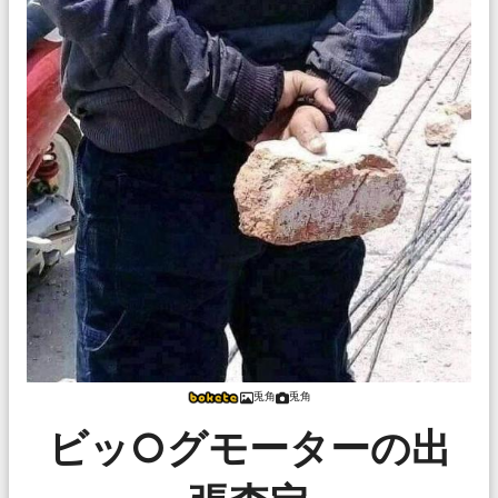
兎角
兎角
ビッ○グモーターの出