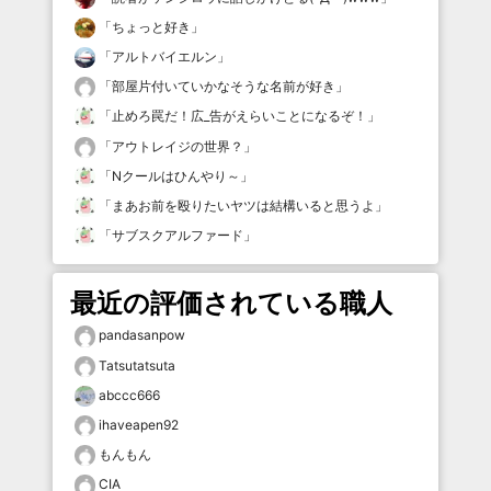
「
ちょっと好き
」
「
アルトバイエルン
」
「
部屋片付いていかなそうな名前が好き
」
「
止めろ罠だ！広_告がえらいことになるぞ！
」
「
アウトレイジの世界？
」
「
Nクールはひんやり～
」
「
まあお前を殴りたいヤツは結構いると思うよ
」
「
サブスクアルファード
」
最近の評価されている職人
pandasanpow
Tatsutatsuta
abccc666
ihaveapen92
もんもん
CIA