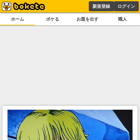
新規登録
ログイン
ホーム
ボケる
お題を出す
職人