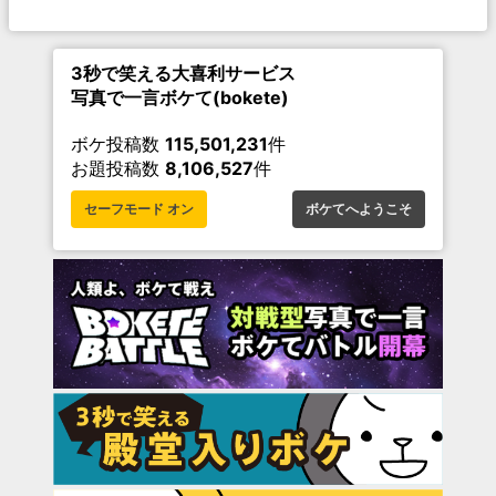
3秒で笑える大喜利サービス
写真で一言ボケて(bokete)
ボケ投稿数
115,501,231
件
お題投稿数
8,106,527
件
セーフモード オン
ボケてへようこそ