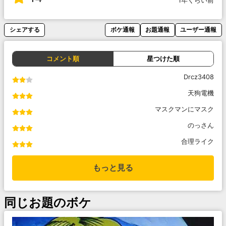
1年くらい前
シェアする
ボケ通報
お題通報
ユーザー通報
コメント順
星つけた順
Drcz3408
天狗電機
マスクマンにマスク
のっさん
合理ライク
もっと見る
同じお題のボケ