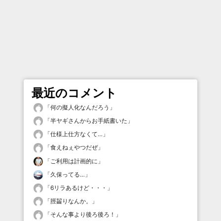
最近のコメント
「
何の擬人化なんだろう
」
「
半ヤギさんからお手紙書いた
」
「
仕様上仕方なくて…
」
「
食えねぇやつだぜ
」
「
ご利用は計画的に
」
「
久保ってる…
」
「
6リラあるけど・・・
」
「
脛齧りなんか。
」
「
そんな事より後ろ後ろ！
」