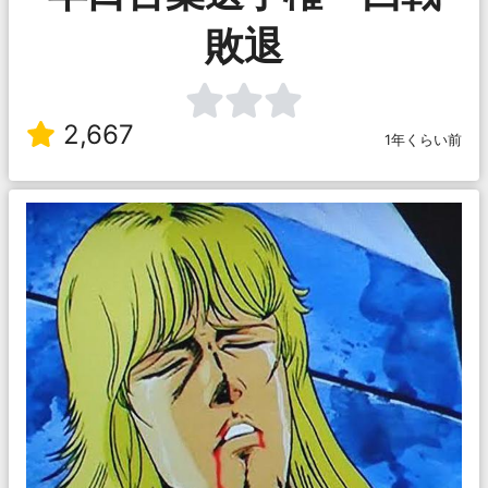
敗退
2,667
1年くらい前