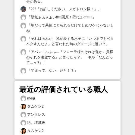
事がある
」
「
???「お許しください、メガトロン様！」
」
「
壁無ぁぁぁぁい!!!!!!栗原！壁ねえぞ!!!!!!
」
「
鳩だって呆気にとられるだけでしぬワケじゃないし
ね
」
「
それはあれか 私が愛する息子に「いつまでもベタ
ベタすんなよ」と言われた時のダメージに近い？
」
「
アバン「ふふふ…『フローラ様のそれは遥かに貴様
のそれを凌駕する』と言ったら？」 キル「なんだっ
て…っ!?」
」
「
間違って、ない だと！？
」
最近の評価されている職人
meiji
タムケン2
アンタレス
絶。壊滅級
タムケン2