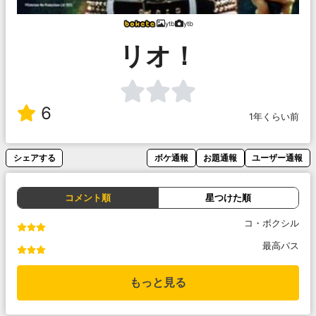
ytb
ytb
リオ！
6
1年くらい前
シェアする
ボケ通報
お題通報
ユーザー通報
コメント順
星つけた順
コ・ボクシル
最高パス
もっと見る