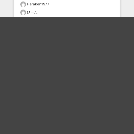
Haraken1977
ひーた
Yuto556
ユッキー
Syu0607
おすすめのボケを毎日お届け
いいね！する
フォローする
フォローする
Topに戻る