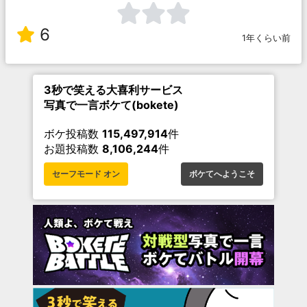
6
1年くらい前
3秒で笑える大喜利サービス
写真で一言ボケて(bokete)
ボケ投稿数
115,497,914
件
お題投稿数
8,106,244
件
セーフモード オン
ボケてへようこそ