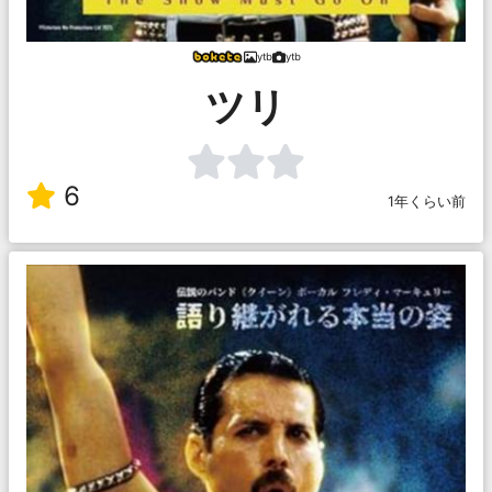
ytb
ytb
ツリ
6
1年くらい前