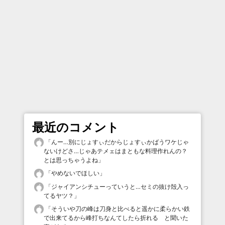
最近のコメント
「
んー…別にじょすぃだからじょすぃかばうワケじゃ
ないけどさ…じゃあテメェはまともな料理作れんの？
とは思っちゃうよね
」
「
やめないでほしい
」
「
ジャイアンシチューっていうと…セミの抜け殻入っ
てるヤツ？
」
「
そういや刀の峰は刀身と比べると遥かに柔らかい鉄
で出来てるから峰打ちなんてしたら折れる と聞いた