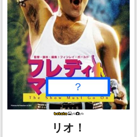
ytb
ytb
リオ！