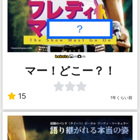
ytb
ytb
マー！どこー？！
15
1年くらい前