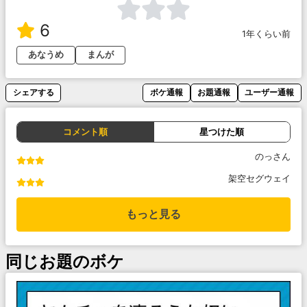
6
1年くらい前
あなうめ
まんが
シェアする
ボケ通報
お題通報
ユーザー通報
コメント順
星つけた順
のっさん
架空セグウェイ
もっと見る
同じお題のボケ