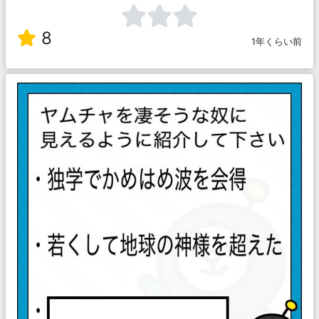
8
1年くらい前