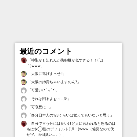
最近のコメント
「
神聖かも知れんが防御柵が低すぎる！！(´Д
｀)www
」
「
大阪に逃げまっせ!!
」
「
大阪の姉貴ちゃいますのん?
」
「
可愛い(*´﹃`*)
」
「
それは困るよぉ～…泣
」
「
可哀想に…
」
「
多分日本人の1/3くらいは覚えてもいないと思う
」
「
自分で言う分には良いけど人に言われると怒るのは
もはや◯性のデフォルト(´Д｀)www（偏見なので伏
せ字。面倒臭い…。）
」