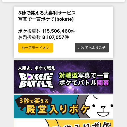
3秒で笑える大喜利サービス
写真で一言ボケて(bokete)
ボケ投稿数
115,506,460
件
お題投稿数
8,107,057
件
セーフモード オン
ボケてへようこそ