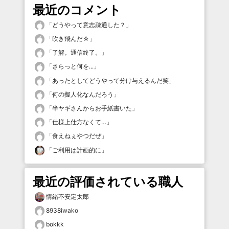
最近のコメント
「
どうやって意志疎通した？
」
「
吹き飛んだ☆
」
「
了解。通信終了。
」
「
さらっと何を...
」
「
あったとしてどうやって分け与えるんだ笑
」
「
何の擬人化なんだろう
」
「
半ヤギさんからお手紙書いた
」
「
仕様上仕方なくて…
」
「
食えねぇやつだぜ
」
「
ご利用は計画的に
」
最近の評価されている職人
情緒不安定太郎
8938iwako
bokkk