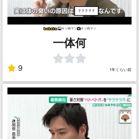
キソ肉マソ
キソ肉マソ
一体何
9
1年くらい前