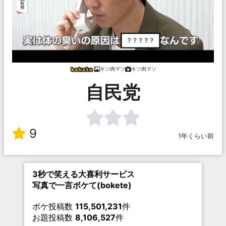
キソ肉マソ
キソ肉マソ
自民党
9
1年くらい前
3秒で笑える大喜利サービス
写真で一言ボケて(bokete)
ボケ投稿数
115,501,231
件
お題投稿数
8,106,527
件