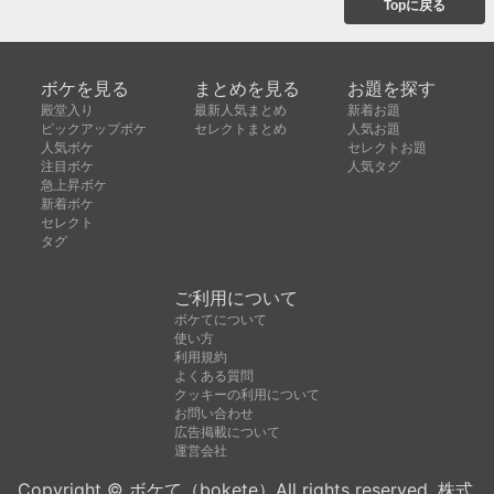
Topに戻る
ボケを見る
まとめを見る
お題を探す
殿堂入り
最新人気まとめ
新着お題
ピックアップボケ
セレクトまとめ
人気お題
人気ボケ
セレクトお題
注目ボケ
人気タグ
急上昇ボケ
新着ボケ
セレクト
タグ
ご利用について
ボケてについて
使い方
利用規約
よくある質問
クッキーの利用について
お問い合わせ
広告掲載について
運営会社
Copyright © ボケて（bokete）All rights reserved. 株式