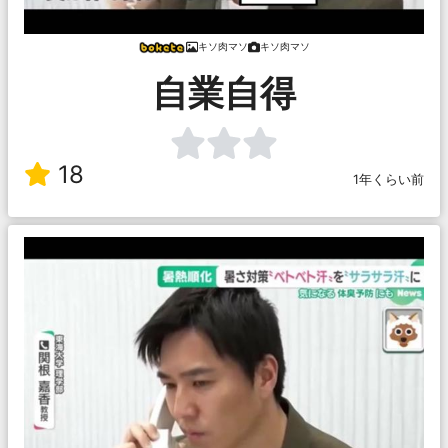
キソ肉マソ
キソ肉マソ
自業自得
18
1年くらい前