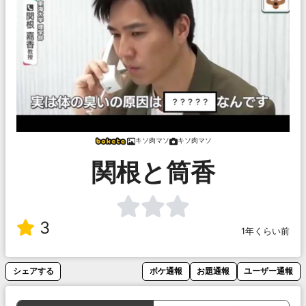
キソ肉マソ
キソ肉マソ
関根と筒香
3
1年くらい前
シェアする
ボケ通報
お題通報
ユーザー通報