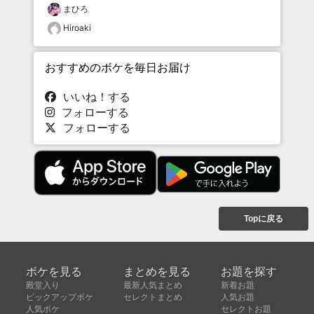
まひろ
Hiroaki
おすすめのボケを毎日お届け
いいね！する
フォローする
フォローする
Topに戻る
ボケを見る
まとめを見る
お題を探す
殿堂入り
最新人気まとめ
新着お題
ピックアップボケ
セレクトまとめ
人気お題
人気ボケ
セレクトお題