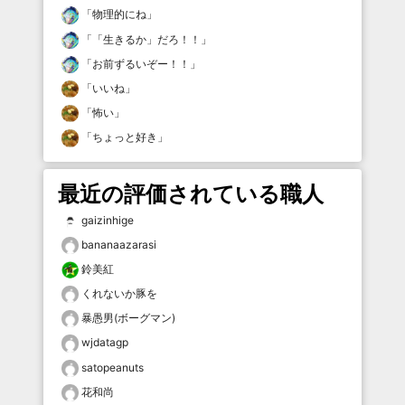
「
物理的にね
」
「
「生きるか」だろ！！
」
「
お前ずるいぞー！！
」
「
いいね
」
「
怖い
」
「
ちょっと好き
」
最近の評価されている職人
gaizinhige
bananaazarasi
鈴美紅
くれないか豚を
暴愚男(ボーグマン)
wjdatagp
satopeanuts
花和尚