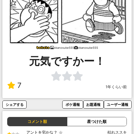
okanosuke555
okanosuke555
元気ですかー！
7
1年くらい前
シェアする
ボケ通報
お題通報
ユーザー通報
コメント順
星つけた順
アントキ宅かな？
枯れススキ