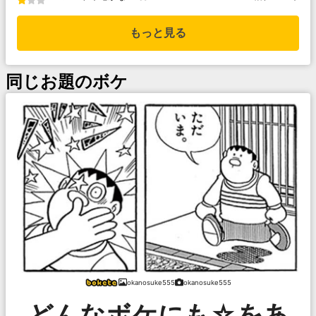
もっと見る
同じお題のボケ
okanosuke555
okanosuke555
どんなボケにも☆をあ