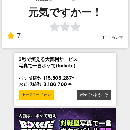
元気ですかー！
7
1年くらい前
3秒で笑える大喜利サービス
写真で一言ボケて(bokete)
ボケ投稿数
115,503,287
件
お題投稿数
8,106,760
件
セーフモード オン
ボケてへようこそ