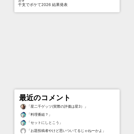
3/9
干支でボケて2026 結果発表
最近のコメント
「
星二千ゲッツ(実際の評価は星3）
」
「
料理番組？
」
「
セットにしとこう
」
「
お題投稿者やけど思いついてるじゃねーかよ
」