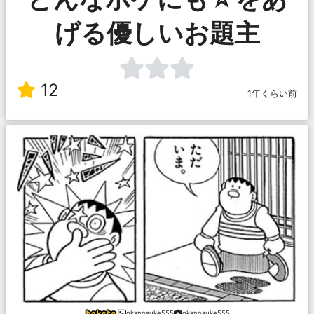
げる優しいお題主
12
1年くらい前
okanosuke555
okanosuke555