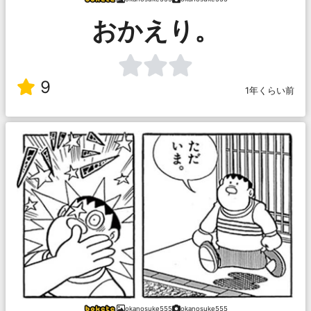
おかえり。
9
1年くらい前
okanosuke555
okanosuke555