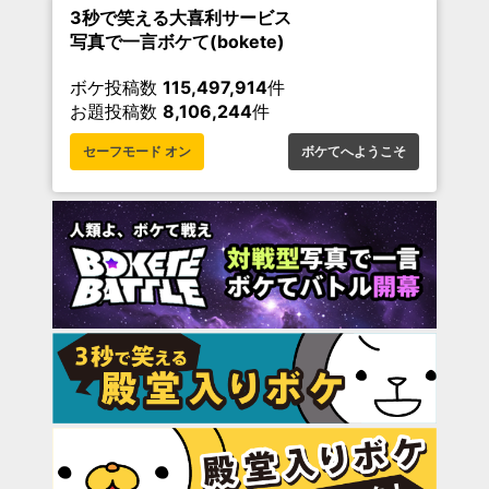
3秒で笑える大喜利サービス
写真で一言ボケて(bokete)
ボケ投稿数
115,497,914
件
お題投稿数
8,106,244
件
セーフモード オン
ボケてへようこそ