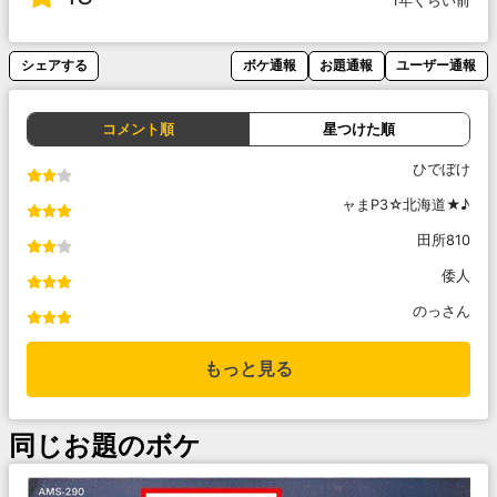
1年くらい前
シェアする
ボケ通報
お題通報
ユーザー通報
コメント順
星つけた順
ひでぼけ
ャまP3☆北海道★♪
田所810
倭人
のっさん
もっと見る
同じお題のボケ