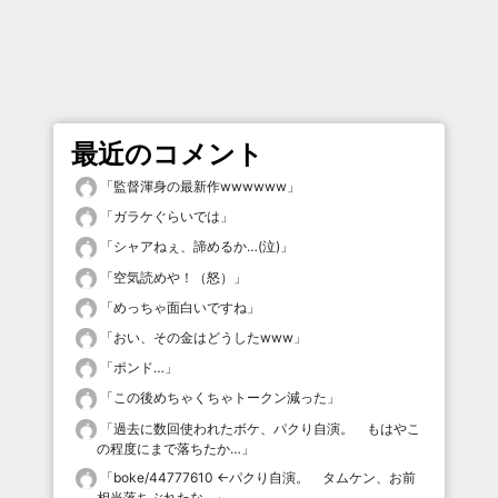
最近のコメント
「
監督渾身の最新作wwwwww
」
「
ガラケぐらいでは
」
「
シャアねぇ、諦めるか…(泣)
」
「
空気読めや！（怒）
」
「
めっちゃ面白いですね
」
「
おい、その金はどうしたwww
」
「
ポンド…
」
「
この後めちゃくちゃトークン減った
」
「
過去に数回使われたボケ、パクり自演。 もはやこ
の程度にまで落ちたか…
」
「
boke/44777610 ←パクり自演。 タムケン、お前
相当落ちぶれたな…
」