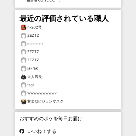
最近の評価されている職人
n-202号
ZEZTZ
mmmmm
ZEZTZ
ZEZTZ
jakrak
大人店長
tsgs
wwwwwwwww7
甘楽@ピジョンマスク
おすすめのボケを毎日お届け
いいね！する