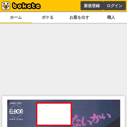
新規登録
ログイン
ホーム
ボケる
お題を出す
職人