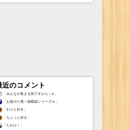
最近のコメント
「
みんなが集まる気ですから～♪
」
「
お題ボケ賞～相模線シリーズｗ
」
「
わりと好き
」
「
ちょっと好き
」
「
たわけ！
」