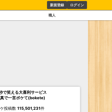
新規登録
ログイン
職人
秒で笑える大喜利サービス
真で一言ボケて(bokete)
ボケ投稿数
115,501,231
件