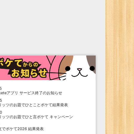
5
oketeアプリ サービス終了のお知らせ
15
リッツのお題でひとことボケて結果発表
10
リッツのお題でひと言ボケて キャンペーン
9
支でボケて2026 結果発表