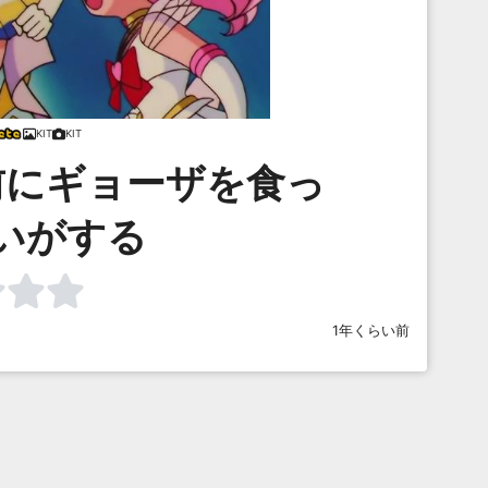
KIT
KIT
前にギョーザを食っ
いがする
1年くらい前