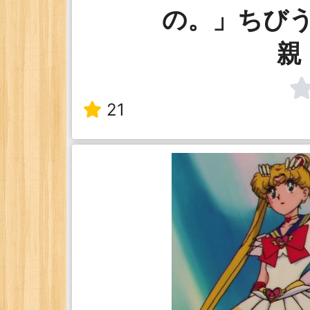
の。」ちび
親
21