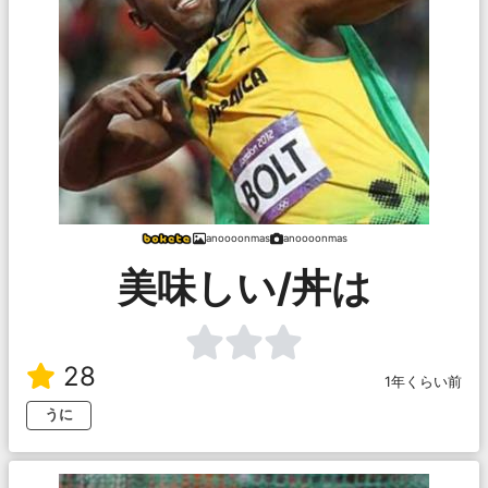
anoooonmas
anoooonmas
美味しい/丼は
28
1年くらい前
うに