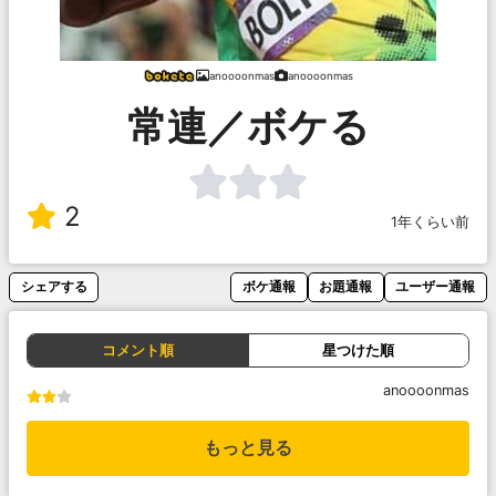
anoooonmas
anoooonmas
常連／ボケる
2
1年くらい前
シェアする
ボケ通報
お題通報
ユーザー通報
コメント順
星つけた順
anoooonmas
もっと見る