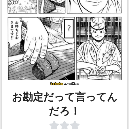
yas
yas
お勘定だって言ってん
だろ！