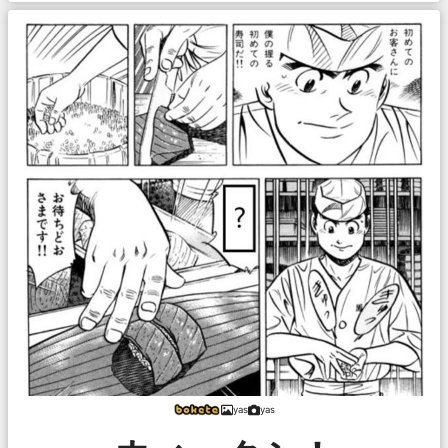
yas
yas