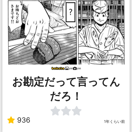
yas
yas
お勘定だって言ってん
だろ！
936
1年くらい前