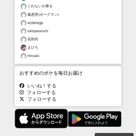
くれないか豚を
暴愚男(ボーグマン)
wjdatagp
satopeanuts
花和尚
まひろ
Hiroaki
おすすめのボケを毎日お届け
いいね！する
フォローする
フォローする