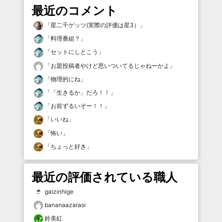
最近のコメント
「
星二千ゲッツ(実際の評価は星3）
」
「
料理番組？
」
「
セットにしとこう
」
「
お題投稿者やけど思いついてるじゃねーかよ
」
「
物理的にね
」
「
「生きるか」だろ！！
」
「
お前ずるいぞー！！
」
「
いいね
」
「
怖い
」
「
ちょっと好き
」
最近の評価されている職人
gaizinhige
bananaazarasi
鈴美紅