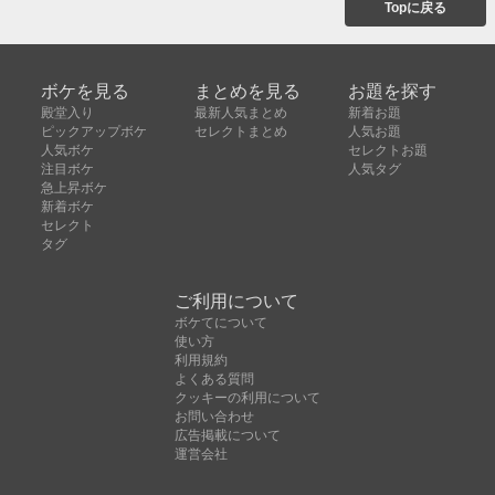
Topに戻る
ボケを見る
まとめを見る
お題を探す
殿堂入り
最新人気まとめ
新着お題
ピックアップボケ
セレクトまとめ
人気お題
人気ボケ
セレクトお題
注目ボケ
人気タグ
急上昇ボケ
新着ボケ
セレクト
タグ
ご利用について
ボケてについて
使い方
利用規約
よくある質問
クッキーの利用について
お問い合わせ
広告掲載について
運営会社
Copyright © ボケて（bokete）All rights reserved. 株式