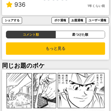
936
1年くらい前
シェアする
ボケ通報
お題通報
ユーザー通報
コメント順
星つけた順
もっと見る
同じお題のボケ