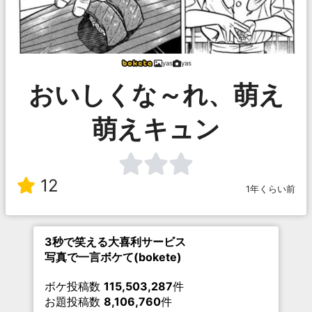
yas
yas
おいしくな～れ、萌え
萌えキュン
12
1年くらい前
3秒で笑える大喜利サービス
写真で一言ボケて(bokete)
ボケ投稿数
115,503,287
件
お題投稿数
8,106,760
件