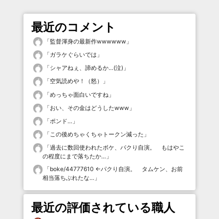
最近のコメント
「
監督渾身の最新作wwwwww
」
「
ガラケぐらいでは
」
「
シャアねぇ、諦めるか…(泣)
」
「
空気読めや！（怒）
」
「
めっちゃ面白いですね
」
「
おい、その金はどうしたwww
」
「
ポンド…
」
「
この後めちゃくちゃトークン減った
」
「
過去に数回使われたボケ、パクり自演。 もはやこ
の程度にまで落ちたか…
」
「
boke/44777610 ←パクり自演。 タムケン、お前
相当落ちぶれたな…
」
最近の評価されている職人