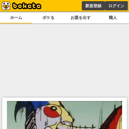
新規登録
ログイン
ホーム
ボケる
お題を出す
職人