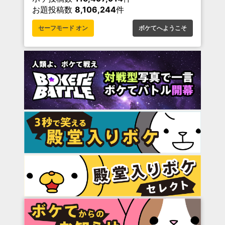
お題投稿数
8,106,244
件
セーフモード オン
ボケてへようこそ