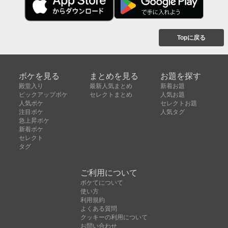
Topに戻る
ボケを見る
まとめを見る
お題を探す
殿堂入り
最新人気まとめ
新着お題
ピックアップボケ
セレクトまとめ
人気お題
人気ボケ
セレクトお題
注目ボケ
人気タグ
急上昇ボケ
新着ボケ
セレクト
タグ
ご利用について
ボケてについて
使い方
利用規約
よくある質問
クッキーの利用について
お問い合わせ