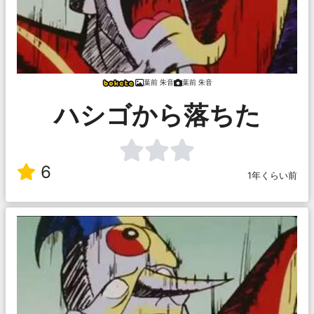
葉前 朱音
葉前 朱音
ハシゴから落ちた
6
1年くらい前