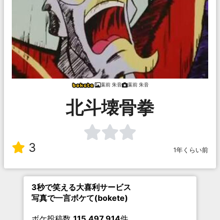
葉前 朱音
葉前 朱音
北斗壊骨拳
3
1年くらい前
3秒で笑える大喜利サービス
写真で一言ボケて(bokete)
ボケ投稿数
115,497,914
件