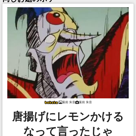
葉前 朱音
葉前 朱音
唐揚げにレモンかける
なって言ったじゃ