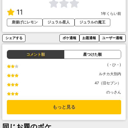
11
1年くらい前
唐揚げにレモン
ジュラル星人
ジュラルの魔王
シェアする
ボケ通報
お題通報
ユーザー通報
コメント順
星つけた順
(・ひ・)
ルチカ大別内
47（旧セブン）
のっさん
もっと見る
同じお題のボケ