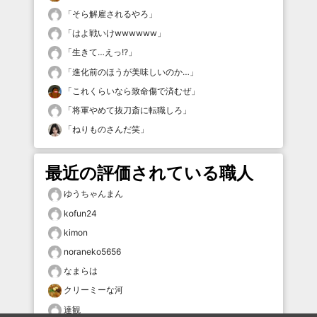
「
そら解雇されるやろ
」
「
はよ戦いけwwwwww
」
「
生きて…えっ!?
」
「
進化前のほうが美味しいのか…
」
「
これくらいなら致命傷で済むぜ
」
「
将軍やめて抜刀斎に転職しろ
」
「
ねりものさんだ笑
」
最近の評価されている職人
ゆうちゃんまん
kofun24
kimon
noraneko5656
なまらは
クリーミーな河
達観