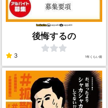
pappa64
pappa64
後悔するの
3
1年くらい前