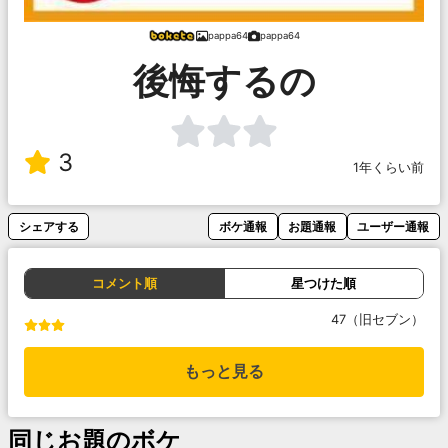
pappa64
pappa64
後悔するの
3
1年くらい前
シェアする
ボケ通報
お題通報
ユーザー通報
コメント順
星つけた順
47（旧セブン）
もっと見る
同じお題のボケ