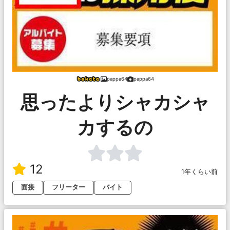
pappa64
pappa64
思ったよりシャカシャ
カするの
12
1年くらい前
面接
フリーター
バイト