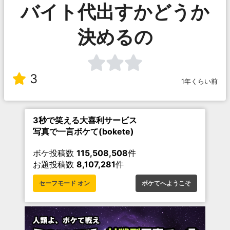
バイト代出すかどうか
決めるの
3
1年くらい前
3秒で笑える大喜利サービス
写真で一言ボケて(bokete)
ボケ投稿数
115,508,508
件
お題投稿数
8,107,281
件
セーフモード オン
ボケてへようこそ