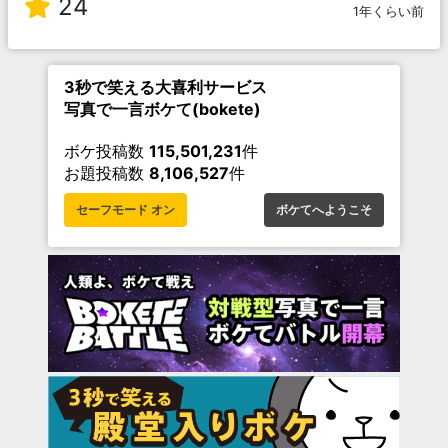
24
1年くらい前
3秒で笑える大喜利サービス
写真で一言ボケて(bokete)
ボケ投稿数
115,501,231
件
お題投稿数
8,106,527
件
セーフモード オン
ボケてへようこそ