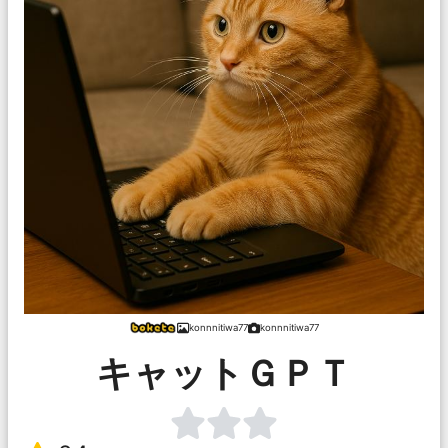
konnnitiwa77
konnnitiwa77
キャットＧＰＴ