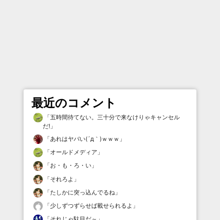
最近のコメント
「
五時間待てない。三十分で来なけりゃキャンセル
だ!
」
「
あれはヤバい(´д｀)ｗｗｗ
」
「
オールドメディア
」
「
お・も・ろ・い
」
「
それろよ
」
「
たしかに突っ込んでるね
」
「
少しずつずらせば載せられるよ
」
「
それじゃ駄目だ～
」