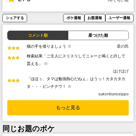
1年くらい前
シェアする
ボケ通報
お題通報
ユーザー通報
コメント順
星つけた順
猫の手を借りましょう
星の民
検索結果「ご主人にスリスリしてニャーと鳴くと許して
貰える」
ほげほげ
「ほほぅ、タマは勉強熱心だねぇ」はうっ！カタカタカ
タ・・・ピンチナウ！
sukonbunosippo
もっと見る
同じお題のボケ