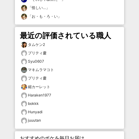
「
怪しい…
」
「
お・も・ろ・い
」
最近の評価されている職人
タムケン2
プリティ慶
Syu0607
マキムラマコト
プリティ慶
縮カーレット
Haraken1977
bokkk
Hunyadi
juuutan
おすすめのボケを毎日お届け