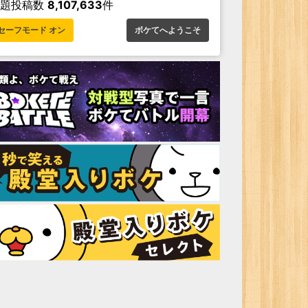
お題投稿数
8,107,633
件
セーフモード オン
ボケてへようこそ