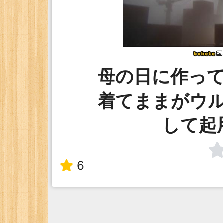
母の日に作っ
着てままがウ
して起
6