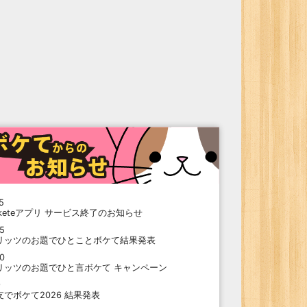
5
oketeアプリ サービス終了のお知らせ
15
リッツのお題でひとことボケて結果発表
10
リッツのお題でひと言ボケて キャンペーン
9
支でボケて2026 結果発表