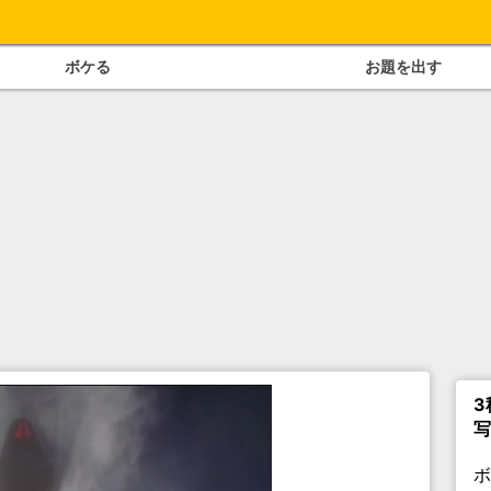
ボケる
お題を出す
3
写