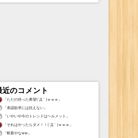
最近のコメント
「
ただの待った希望(´Д｀)ｗｗｗ
」
「
承認欲求には抗えない
」
「
いやいや今のトレンドはヘルメット
」
「
それはやったらダメ！！(´Д｀)ｗｗｗ
」
「
斬新やなww
」