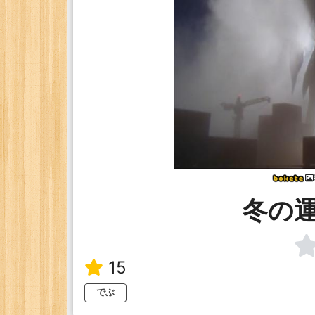
冬の
15
でぶ