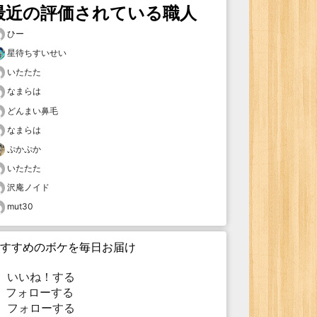
最近の評価されている職人
ひー
星待ちすいせい
いたたた
なまらは
どんまい鼻毛
なまらは
ぷかぷか
いたたた
沢庵ノイド
mut30
すすめのボケを毎日お届け
いいね！する
フォローする
フォローする