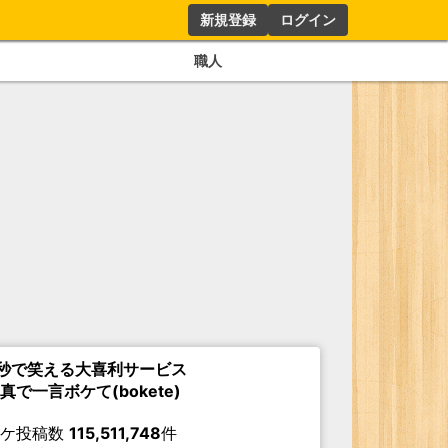
新規登録
ログイン
職人
秒で笑える大喜利サービス
真で一言ボケて(bokete)
ボケ投稿数
115,511,748
件