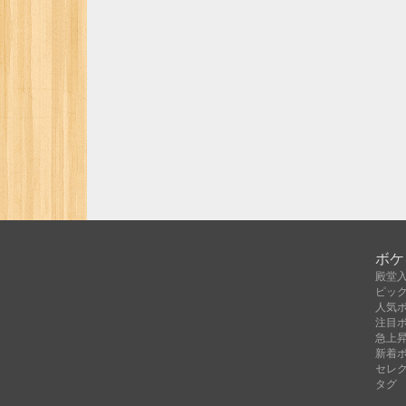
ボケ
殿堂
ピッ
人気
注目
急上
新着
セレ
タグ