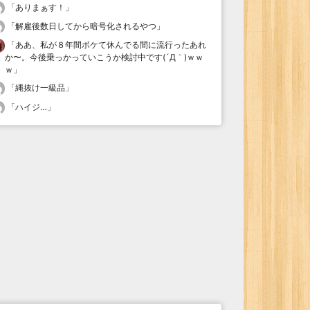
「
ありまぁす！
」
「
解雇後数日してから暗号化されるやつ
」
「
ああ、私が８年間ボケて休んでる間に流行ったあれ
か〜。今後乗っかっていこうか検討中です(´Д｀)ｗｗ
ｗ
」
「
縄抜け一級品
」
「
ハイジ…
」