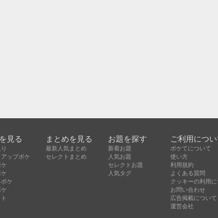
を見る
まとめを見る
お題を探す
ご利用につい
入り
最新人気まとめ
新着お題
ボケてについて
クアップボケ
セレクトまとめ
人気お題
使い方
ボケ
セレクトお題
利用規約
ボケ
人気タグ
よくある質問
昇ボケ
クッキーの利用に
ボケ
お問い合わせ
クト
広告掲載について
運営会社