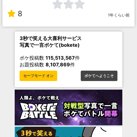
8
1年くらい前
3秒で笑える大喜利サービス
写真で一言ボケて(bokete)
ボケ投稿数
115,513,567
件
お題投稿数
8,107,869
件
セーフモード オン
ボケてへようこそ