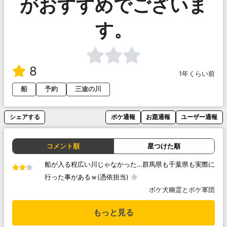
がおすすめでございま
す。
8
1年くらい前
船
予約
三途の川
シェアする
ボケ通報
お題通報
ユーザー通報
コメント順
星つけた順
船が入る程広い川じゃなかった…群馬県も千葉県も実際に
行った事があるｗ(憑依担当)
ボケ犬幽霊とボケ軍団
もっと見る