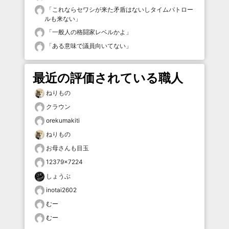
「
これならセワシが来た矛盾はないしタイムパトロー
ルも来ない
」
「
一般人の格闘家レベルかよ
」
「
ある意味で議員向いてない
」
最近の評価されている職人
ねりもの
クラウン
orekumakiti
ねりもの
お母さんも目玉
12379×7224
しょうぶ
inotai2602
むー
むー