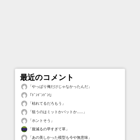
最近のコメント
「
やっぱり俺だけじゃなかったんだ
」
「
ﾄﾞﾝﾄﾞﾝﾄﾞﾝ!
」
「
枯れてるだろもう
」
「
狙うのはミットかバットか……
」
「
ホントそう
」
「
腹減るの早すぎて草
」
「
あの美しかった模型も今や無意味
」