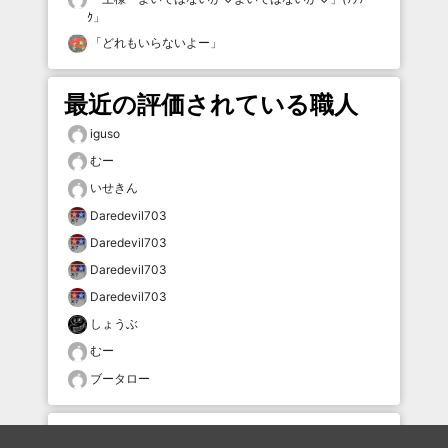
ｸ
」
「
どれもいらないよー
」
最近の評価されている職人
iguso
むー
いせきん
Daredevil703
Daredevil703
Daredevil703
Daredevil703
しょうぶ
むー
ブータロー
おすすめのボケを毎日お届け