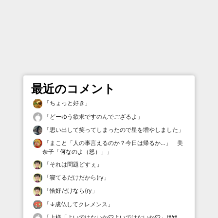
最近のコメント
「
ちょっと好き
」
「
どーゆう欲求ですのんでござるよ
」
「
思い出して笑ってしまったので星を増やしました
」
「
まこと「人の事言えるのか？今日は帰るか…」 美
奈子「何なのよ（怒）」
」
「
それは問題どすぇ
」
「
寝てるだけだから(ry
」
「
恰好だけなら(ry
」
「
↓成仏してクレメンス
」
「
上様「よいではないか♡よいではないか♡」(ｻｸｻ