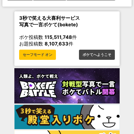
3秒で笑える大喜利サービス
写真で一言ボケて(bokete)
ボケ投稿数
115,511,748
件
お題投稿数
8,107,633
件
セーフモード オン
ボケてへようこそ