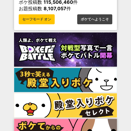
ボケ投稿数
115,506,460
件
お題投稿数
8,107,057
件
セーフモード オン
ボケてへようこそ