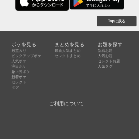
Topに戻る
ボケを見る
まとめを見る
お題を探す
殿堂入り
最新人気まとめ
新着お題
ピックアップボケ
セレクトまとめ
人気お題
人気ボケ
セレクトお題
注目ボケ
人気タグ
急上昇ボケ
新着ボケ
セレクト
タグ
ご利用について
ボケてについて
使い方
利用規約
よくある質問
クッキーの利用について
お問い合わせ