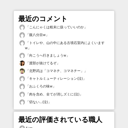
最近のコメント
「
こんにゃくは粗末に扱っていいのか
」
「
腹八分目w
」
「
トイレや、山の中にある古墳石室内によくいます
w
」
「
向こうへ行きましょうw
」
「
渡部が抜けてるぞ
」
「
北野武は「コマネチ、コマネチー」
」
「
キャトルミューティレーション(泣)
」
「
おふくろの味w
」
「
肉を含め、全てが消しズミに(泣)
」
「
切ない…(泣)
」
最近の評価されている職人
むー