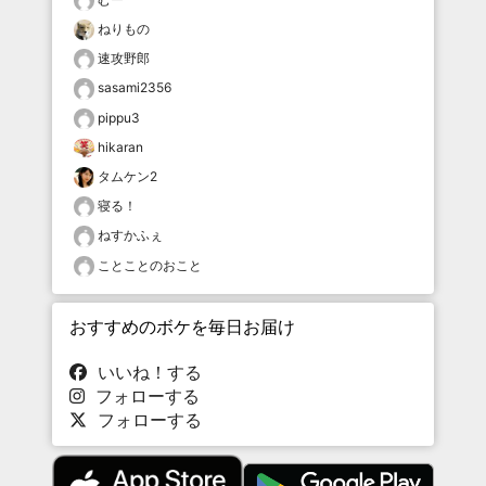
ねりもの
速攻野郎
sasami2356
pippu3
hikaran
タムケン2
寝る！
ねすかふぇ
ことことのおこと
おすすめのボケを毎日お届け
いいね！する
フォローする
フォローする