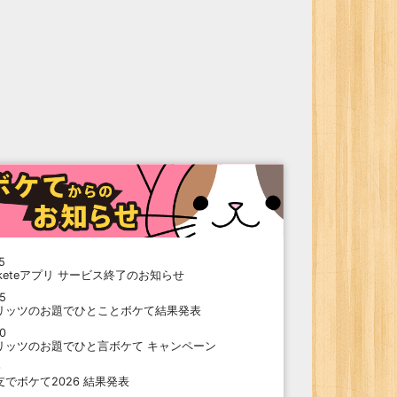
5
oketeアプリ サービス終了のお知らせ
15
リッツのお題でひとことボケて結果発表
10
リッツのお題でひと言ボケて キャンペーン
9
支でボケて2026 結果発表