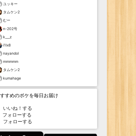
ユッキー
タムケン2
むー
n-202号
k___z
i1lx8
nayandol
mmmmm
タムケン2
kumahage
すすめのボケを毎日お届け
いいね！する
フォローする
フォローする