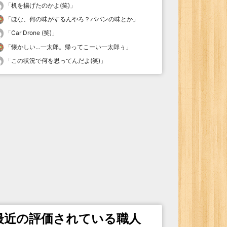
「
机を揚げたのかよ(笑)
」
「
ほな、何の味がするんやろ？パパンの味とか
」
「
Car Drone (笑)
」
「
懐かしい…一太郎。帰ってこーい一太郎ぅ
」
「
この状況で何を思ってんだよ(笑)
」
最近の評価されている職人