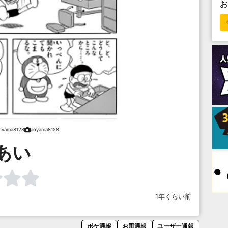
oyama8128
aoyama8128
あい
1年くらい前
ボケ通報
お題通報
ユーザー通報