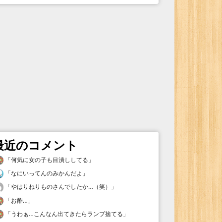
最近のコメント
「
何気に女の子も目潰ししてる
」
「
なにいってんのみかんだよ
」
「
やはりねりものさんでしたか…（笑）
」
「
お酢…
」
「
うわぁ…こんなん出てきたらランプ捨てる
」