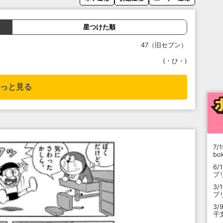
星つけた順
47（旧セブン）
(・ひ・)
っと見る
7/1
b
6/
プ
3/
プ
3/
干