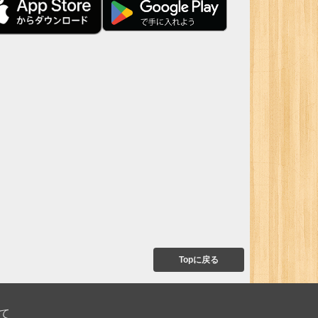
Topに戻る
て