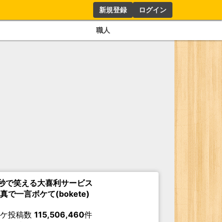
新規登録
ログイン
職人
秒で笑える大喜利サービス
真で一言ボケて(bokete)
ボケ投稿数
115,506,460
件