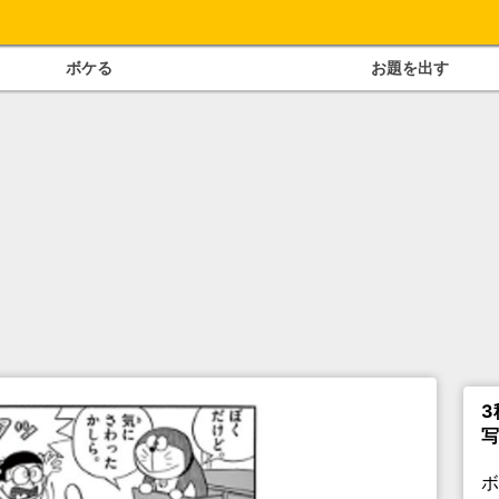
ボケる
お題を出す
3
写