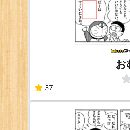
a
お
37