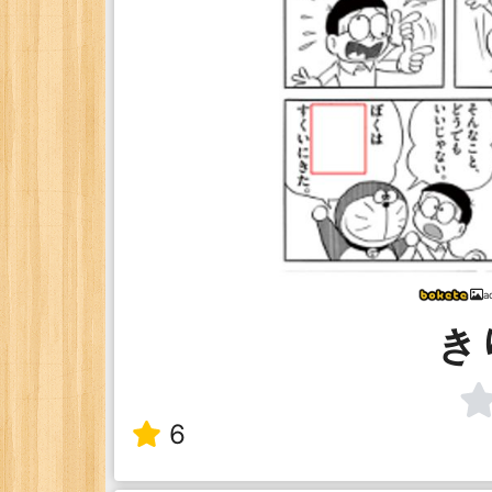
a
き
6