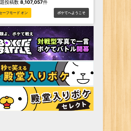
お題投稿数
8,107,057
件
セーフモード オン
ボケてへようこそ