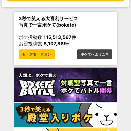
3秒で笑える大喜利サービス
写真で一言ボケて(bokete)
ボケ投稿数
115,513,567
件
お題投稿数
8,107,869
件
セーフモード オン
ボケてへようこそ