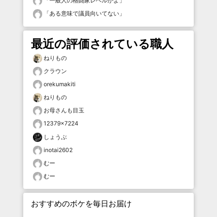
「
一般人の格闘家レベルかよ
」
「
ある意味で議員向いてない
」
最近の評価されている職人
ねりもの
クラウン
orekumakiti
ねりもの
お母さんも目玉
12379×7224
しょうぶ
inotai2602
むー
むー
おすすめのボケを毎日お届け