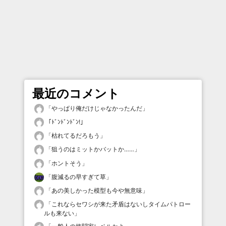
最近のコメント
「
やっぱり俺だけじゃなかったんだ
」
「
ﾄﾞﾝﾄﾞﾝﾄﾞﾝ!
」
「
枯れてるだろもう
」
「
狙うのはミットかバットか……
」
「
ホントそう
」
「
腹減るの早すぎて草
」
「
あの美しかった模型も今や無意味
」
「
これならセワシが来た矛盾はないしタイムパトロー
ルも来ない
」