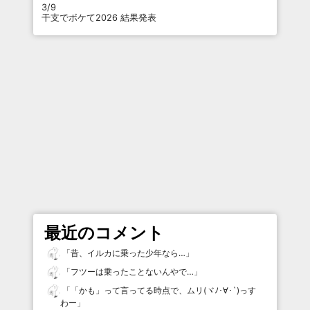
3/9
干支でボケて2026 結果発表
最近のコメント
「
昔、イルカに乗った少年なら…
」
「
フツーは乗ったことないんやで…
」
「
「かも」って言ってる時点で、ムリ(ヾﾉ･∀･`)っす
わー
」