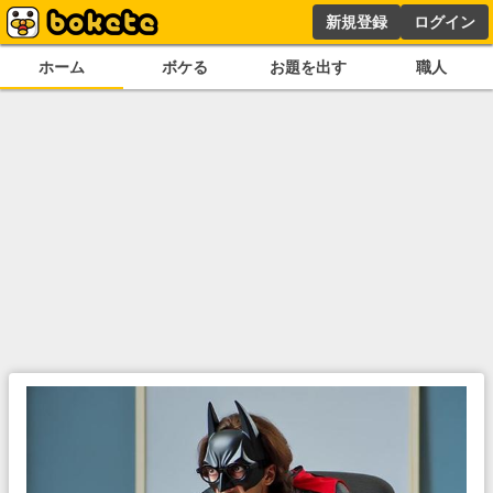
新規登録
ログイン
ホーム
ボケる
お題を出す
職人