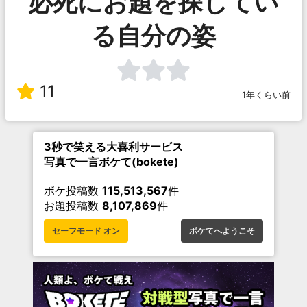
必死にお題を探してい
る自分の姿
11
1年くらい前
3秒で笑える大喜利サービス
写真で一言ボケて(bokete)
ボケ投稿数
115,513,567
件
お題投稿数
8,107,869
件
セーフモード オン
ボケてへようこそ