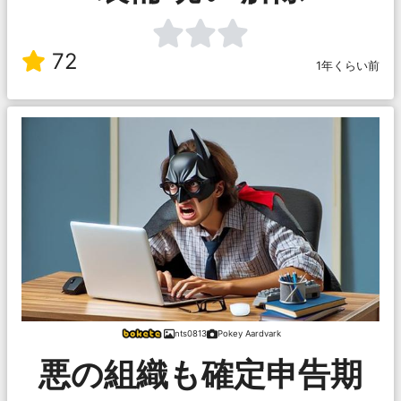
72
1年くらい前
nts0813
Pokey Aardvark
悪の組織も確定申告期