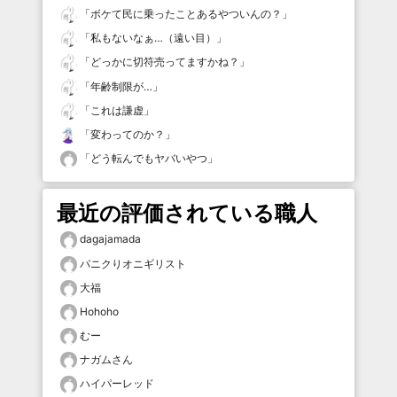
「
ボケて民に乗ったことあるやついんの？
」
「
私もないなぁ…（遠い目）
」
「
どっかに切符売ってますかね？
」
「
年齢制限が…
」
「
これは謙虚
」
「
変わってのか？
」
「
どう転んでもヤバいやつ
」
最近の評価されている職人
dagajamada
パニクりオニギリスト
大福
Hohoho
むー
ナガムさん
ハイパーレッド