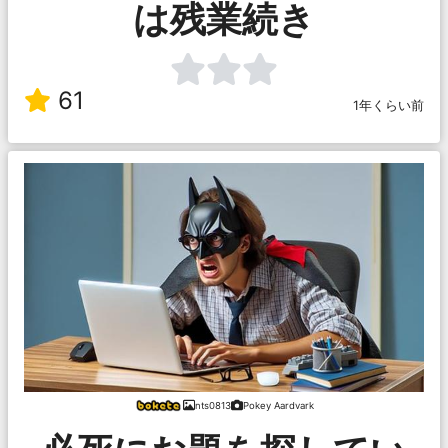
は残業続き
61
1年くらい前
nts0813
Pokey Aardvark