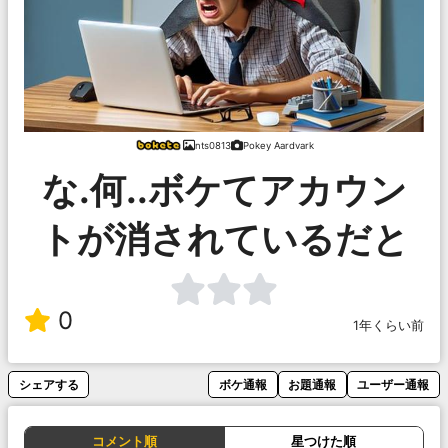
nts0813
Pokey Aardvark
な.何..ボケてアカウン
トが消されているだと
0
1年くらい前
シェアする
ボケ通報
お題通報
ユーザー通報
コメント順
星つけた順