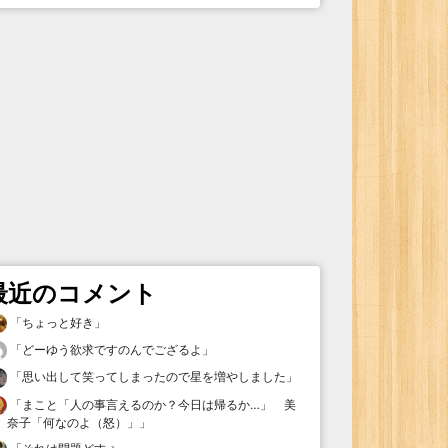
最近のコメント
「
ちょっと好き
」
「
どーゆう欲求ですのんでござるよ
」
「
思い出して笑ってしまったので星を増やしました
」
「
まこと「人の事言えるのか？今日は帰るか…」 美
奈子「何なのよ（怒）」
」