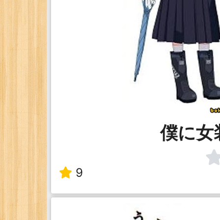
僕に女
9