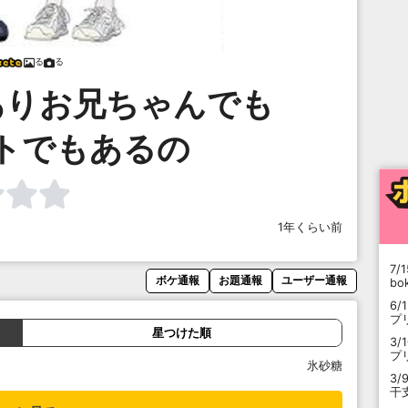
る
る
ありお兄ちゃんでも
トでもあるの
1年くらい前
7/1
ボケ通報
お題通報
ユーザー通報
b
6/
プ
星つけた順
3/
プ
氷砂糖
3/
干