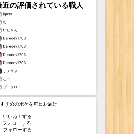
最近の評価されている職人
iguso
むー
いせきん
Daredevil703
Daredevil703
Daredevil703
Daredevil703
しょうぶ
むー
ブータロー
すすめのボケを毎日お届け
いいね！する
フォローする
フォローする