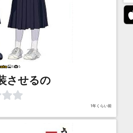
る
る
装させるの
1年くらい前