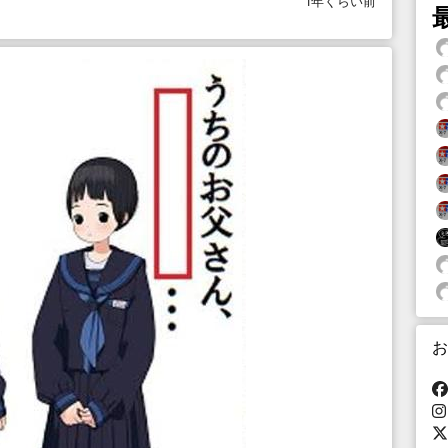
1年くらい前
お