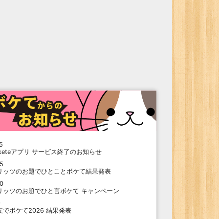
5
oketeアプリ サービス終了のお知らせ
15
リッツのお題でひとことボケて結果発表
10
リッツのお題でひと言ボケて キャンペーン
9
支でボケて2026 結果発表