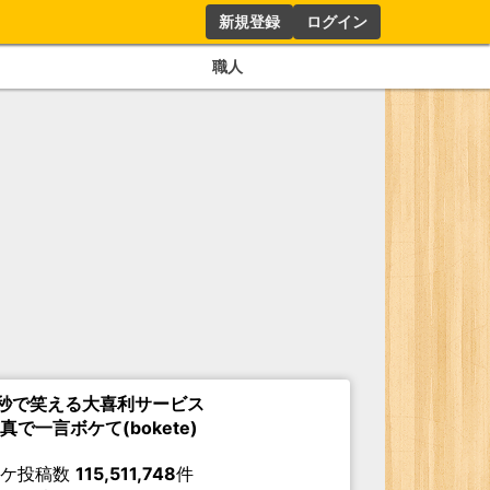
新規登録
ログイン
職人
秒で笑える大喜利サービス
真で一言ボケて(bokete)
ボケ投稿数
115,511,748
件