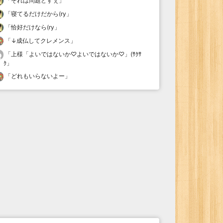
「
それは問題どすぇ
」
「
寝てるだけだから(ry
」
「
恰好だけなら(ry
」
「
↓成仏してクレメンス
」
「
上様「よいではないか♡よいではないか♡」(ｻｸｻ
ｸ
」
「
どれもいらないよー
」