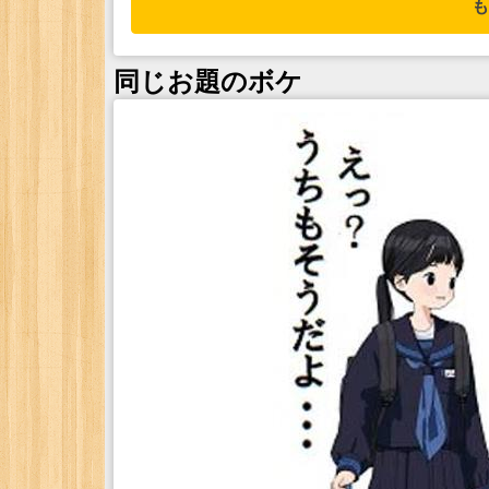
も
同じお題のボケ