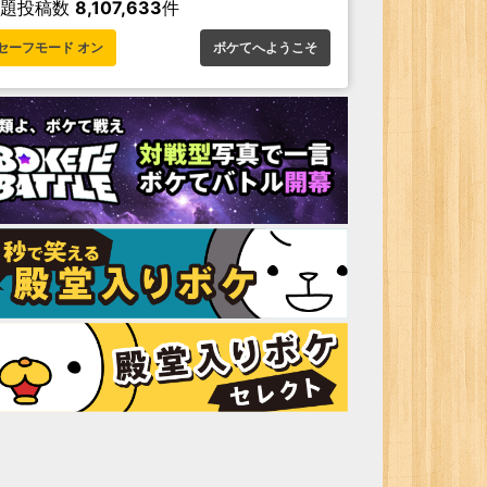
お題投稿数
8,107,633
件
セーフモード オン
ボケてへようこそ