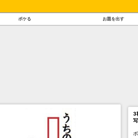
ボケる
お題を出す
3
写