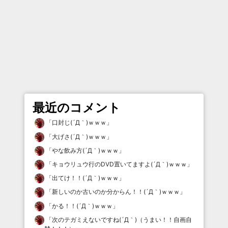
最近のコメント
「
口封じ(´Д｀)ｗｗｗ
」
「
大げさ(´Д｀)ｗｗｗ
」
「
やな飲み方(´Д｀)ｗｗｗ
」
「
キョウリュウ行のDVD置いてますよ(´Д｀)ｗｗｗ
」
「
出てけ！！(´Д｀)ｗｗｗ
」
「
新しいのか古いのか分からん！！(´Д｀)ｗｗｗ
」
「
かる！！(´Д｀)ｗｗｗ
」
「
次のテガミえないですね(´Д｀)（うまい！！自画自