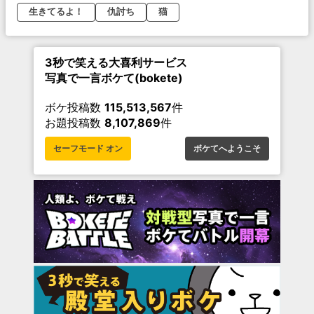
生きてるよ！
仇討ち
猫
3秒で笑える大喜利サービス
写真で一言ボケて(bokete)
ボケ投稿数
115,513,567
件
お題投稿数
8,107,869
件
セーフモード オン
ボケてへようこそ