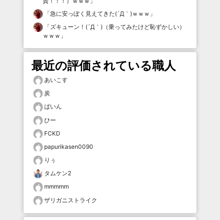
賛！！！）ｗｗｗ
」
「
急に安っぽく見えてきた(´Д｀)ｗｗｗ
」
「
ズキューン！(´Д｀)（乗ってみたけど恥ずかしい）
ｗｗｗ
」
最近の評価されている職人
あいこす
炭
ぱいん
ひー
FCKD
papurikasen0090
りぅ
タムケン2
mmmmm
ザリガニストライク