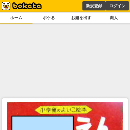
新規登録
ログイン
ホーム
ボケる
お題を出す
職人