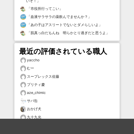
いぞ！
」
「
市役所行ってこい
」
「
血液サラサラの薬飲んでませんか？
」
「
あの子はアスリートでないとダメらしいよ
」
「
肌真っ白だもんね 明らかとり過ぎだと思うよ
」
最近の評価されている職人
yaccho
むー
スープレックス佐藤
プリティ慶
aze_chimic
サバ缶
おかげ犬
九十九光
Hansikikoka
kosihikari123