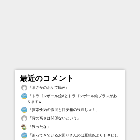
最近のコメント
「
まさかのボケて民w
」
「
ドラゴンボール錠Aとドラゴンボール錠プラスがあ
りますw
」
「
質素倹約の徹底と目安箱の設置じゃ！
」
「
背の高さは関係ないという
」
「
獲ったな
」
「
追ってきているお巡りさんのは豆鉄砲よりもキビし