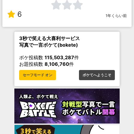
6
1年くらい前
3秒で笑える大喜利サービス
写真で一言ボケて(bokete)
ボケ投稿数
115,503,287
件
お題投稿数
8,106,760
件
セーフモード オン
ボケてへようこそ