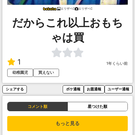
エリザベC
エリザベC
だからこれ以上おもち
ゃは買
1
1年くらい前
幼稚園児
買えない
シェアする
ボケ通報
お題通報
ユーザー通報
コメント順
星つけた順
もっと見る