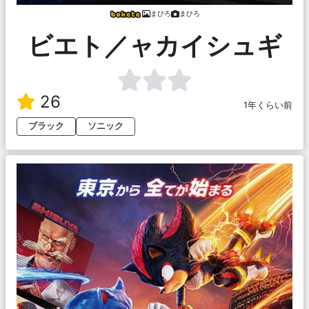
まひろ
まひろ
ビエト／ャカイシュギ
26
1年くらい前
ブラック
ソニック