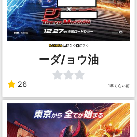
まひろ
まひろ
ーダ/ョウ油
26
1年くらい前