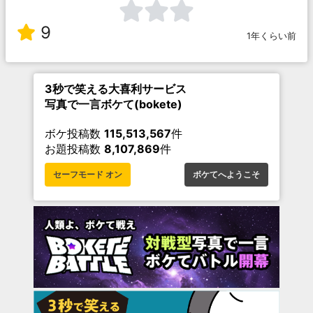
9
1年くらい前
3秒で笑える大喜利サービス
写真で一言ボケて(bokete)
ボケ投稿数
115,513,567
件
お題投稿数
8,107,869
件
セーフモード オン
ボケてへようこそ