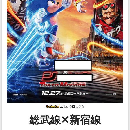
まひろ
まひろ
総武線✕新宿線