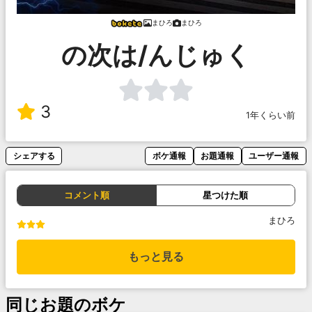
まひろ
まひろ
の次は/んじゅく
3
1年くらい前
シェアする
ボケ通報
お題通報
ユーザー通報
コメント順
星つけた順
まひろ
もっと見る
同じお題のボケ