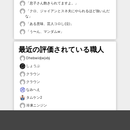
「
息子さん飽きられてますよ。
」
「
クロ、ジャイアンとスネ夫にやられるほど強いんだ
な
」
「
ある意味、芸人コロし(泣)
」
「
う〜ん、マンダムw
」
最近の評価されている職人
Dhebwidjwjxbj
しょうぶ
クラウン
クラウン
なみへえ
タムケン2
冷凍ニンジン
ををお
402error
ででんね丸