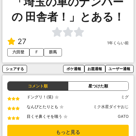
「埼玉の車のナンバー
の 田舎者！」とある！
27
1年くらい前
六田登
Ｆ
群馬
シェアする
ボケ通報
お題通報
ユーザー通報
コメント順
星つけた順
ドングリ！(笑)
ミグ
なんぴとたりとも
ミク水星ダイヤおじ
目くそ鼻くそを嗤う
GATO
もっと見る