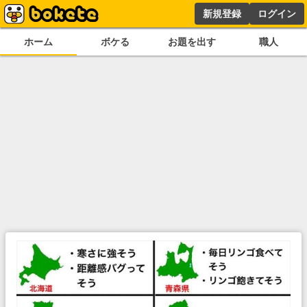
新規登録
ログイン
ホーム
ボケる
お題を出す
職人