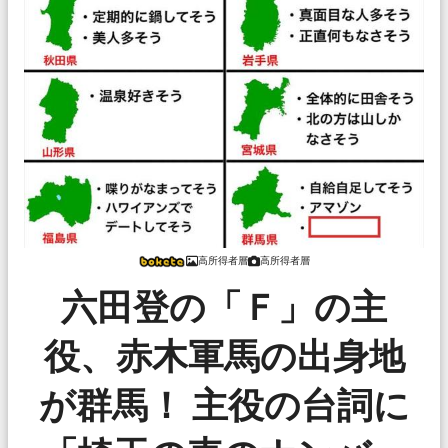
高所得者層
高所得者層
六田登の「Ｆ」の主
役、赤木軍馬の出身地
が群馬！ 主役の台詞に