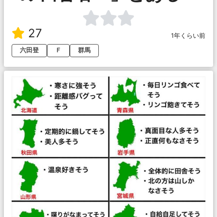
27
1年くらい前
六田登
Ｆ
群馬