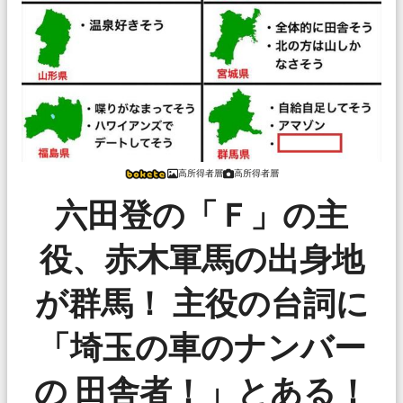
高所得者層
高所得者層
六田登の「Ｆ」の主
役、赤木軍馬の出身地
が群馬！ 主役の台詞に
「埼玉の車のナンバー
の 田舎者！」とある！