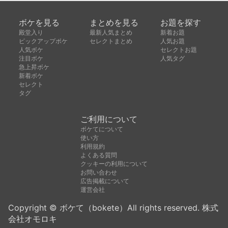
ボケを見る
まとめを見る
お題を探す
殿堂入り
最新人気まとめ
新着お題
ピックアップボケ
セレクトまとめ
人気お題
人気ボケ
セレクトお題
注目ボケ
人気タグ
急上昇ボケ
新着ボケ
セレクト
タグ
ご利用について
ボケてについて
使い方
利用規約
よくある質問
クッキーの利用について
お問い合わせ
広告掲載について
運営会社
Copyright © ボケて（bokete）All rights reserved. 株式
会社オモロキ