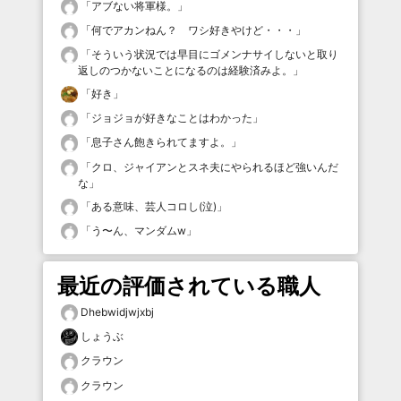
「
アブない将軍様。
」
「
何でアカンねん？ ワシ好きやけど・・・
」
「
そういう状況では早目にゴメンナサイしないと取り
返しのつかないことになるのは経験済みよ。
」
「
好き
」
「
ジョジョが好きなことはわかった
」
「
息子さん飽きられてますよ。
」
「
クロ、ジャイアンとスネ夫にやられるほど強いんだ
な
」
「
ある意味、芸人コロし(泣)
」
「
う〜ん、マンダムw
」
最近の評価されている職人
Dhebwidjwjxbj
しょうぶ
クラウン
クラウン