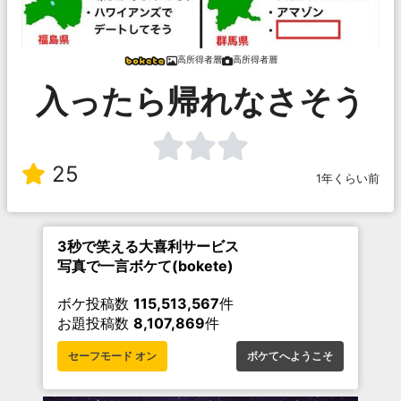
高所得者層
高所得者層
入ったら帰れなさそう
25
1年くらい前
3秒で笑える大喜利サービス
写真で一言ボケて(bokete)
ボケ投稿数
115,513,567
件
お題投稿数
8,107,869
件
セーフモード オン
ボケてへようこそ