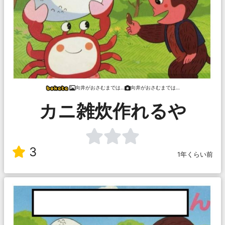
向井がおさむまでは…
向井がおさむまでは…
カニ雑炊作れるや
3
1年くらい前