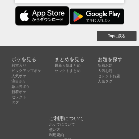
Topに戻る
ボケを見る
まとめを見る
お題を探す
殿堂入り
最新人気まとめ
新着お題
ピックアップボケ
セレクトまとめ
人気お題
人気ボケ
セレクトお題
注目ボケ
人気タグ
急上昇ボケ
新着ボケ
セレクト
タグ
ご利用について
ボケてについて
使い方
利用規約