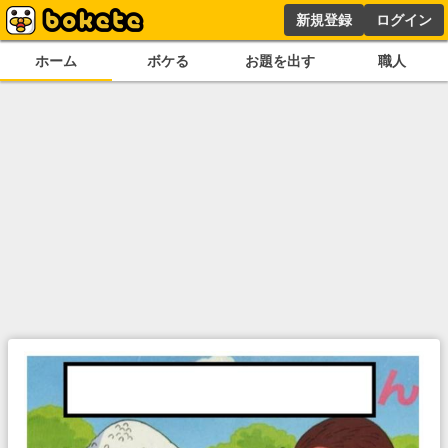
新規登録
ログイン
ホーム
ボケる
お題を出す
職人