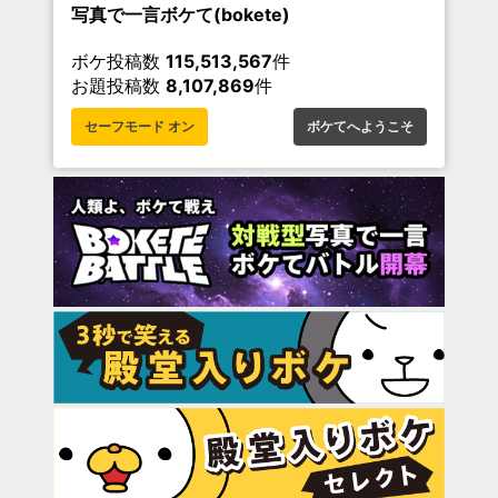
写真で一言ボケて(bokete)
ボケ投稿数
115,513,567
件
お題投稿数
8,107,869
件
セーフモード オン
ボケてへようこそ