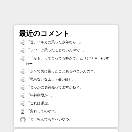
最近のコメント
「
昔、イルカに乗った少年なら…
」
「
フツーは乗ったことないんやで…
」
「
「かも」って言ってる時点で、ムリ(ヾﾉ･∀･`)っす
わー
」
「
ボケて民に乗ったことあるやついんの？
」
「
私もないなぁ…（遠い目）
」
「
どっかに切符売ってますかね？
」
「
年齢制限が…
」
「
これは謙虚
」
「
変わってのか？
」
「
どう転んでもヤバいやつ
」