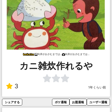
向井がおさむまでは…
向井がおさむまでは…
カニ雑炊作れるや
3
1年くらい前
シェアする
ボケ通報
お題通報
ユーザー通報