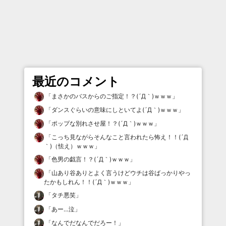
最近のコメント
「
まさかのバスからのご指定！？(´Д｀)ｗｗｗ
」
「
ダンスぐらいの意味にしといてよ(´Д｀)ｗｗｗ
」
「
ポップな別れさせ屋！？(´Д｀)ｗｗｗ
」
「
こっち見ながらそんなこと言われたら怖え！！(´Д
｀)（怯え）ｗｗｗ
」
「
色男の戯言！？(´Д｀)ｗｗｗ
」
「
山あり谷ありとよく言うけどウチは谷ばっかりやっ
たかもしれん！！(´Д｀)ｗｗｗ
」
「
タチ悪笑
」
「
あー…泣
」
「
なんでだなんでだろー！
」