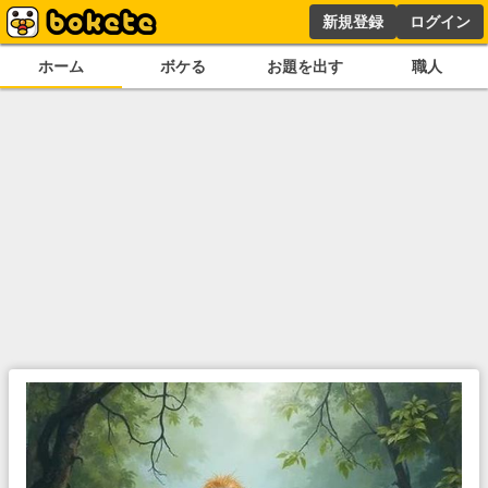
新規登録
ログイン
ホーム
ボケる
お題を出す
職人