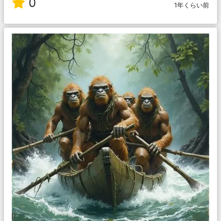
0
1年くらい前