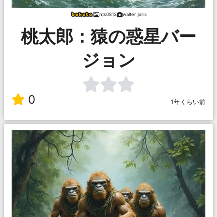
nts0813
walter joris
桃太郎：猿の惑星バー
ジョン
0
1年くらい前