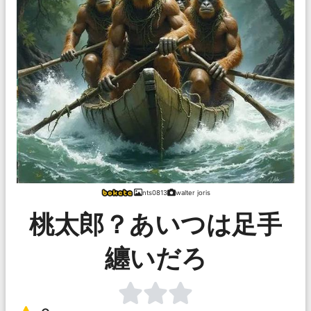
nts0813
walter joris
桃太郎？あいつは足手
纏いだろ