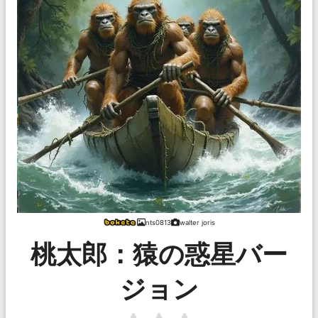
nts0813
walter joris
桃太郎：猿の惑星バー
ジョン