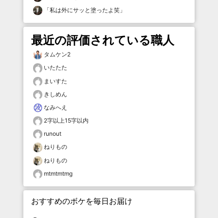
「
私は外にサッと塗ったよ笑
」
最近の評価されている職人
タムケン2
いたたた
まいすた
きしめん
なみへえ
2字以上15字以内
runout
ねりもの
ねりもの
mtmtmtmg
おすすめのボケを毎日お届け