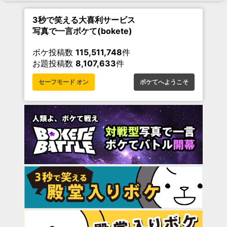
3秒で笑える大喜利サービス
写真で一言ボケて(bokete)
ボケ投稿数
115,511,748
件
お題投稿数
8,107,633
件
セーフモード オン
ボケてへようこそ