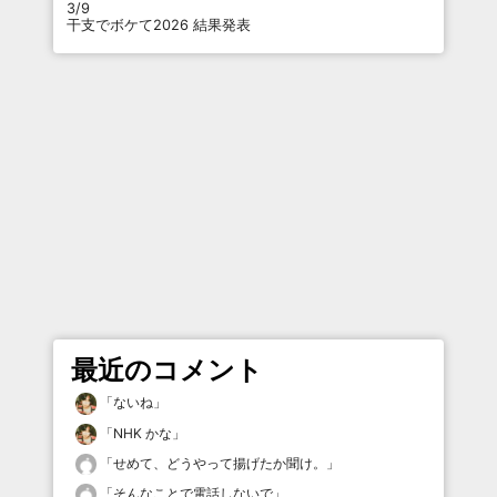
3/9
干支でボケて2026 結果発表
最近のコメント
「
ないね
」
「
NHK かな
」
「
せめて、どうやって揚げたか聞け。
」
「
そんなことで電話しないで
」