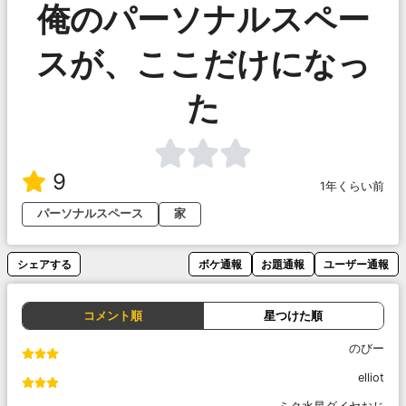
俺のパーソナルスペー
スが、ここだけになっ
た
9
1年くらい前
パーソナルスペース
家
シェアする
ボケ通報
お題通報
ユーザー通報
コメント順
星つけた順
のびー
elliot