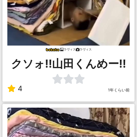
ラヴィス
ラヴィス
クソォ‼︎山田くんめー‼︎
4
1年くらい前