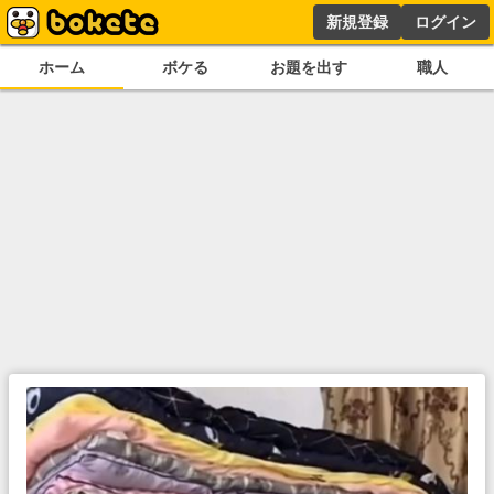
新規登録
ログイン
ホーム
ボケる
お題を出す
職人