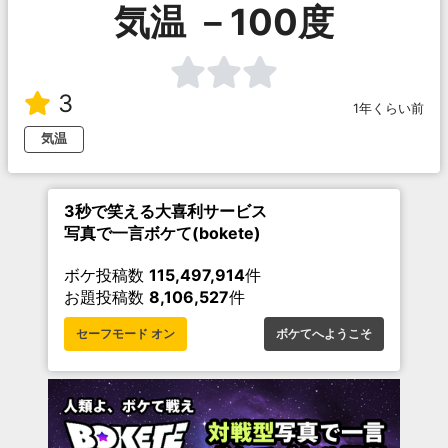
気温 －100度
3
1年くらい前
気温
3秒で笑える大喜利サービス
写真で一言ボケて(bokete)
ボケ投稿数
115,497,914
件
お題投稿数
8,106,527
件
セーフモード オン
ボケてへようこそ