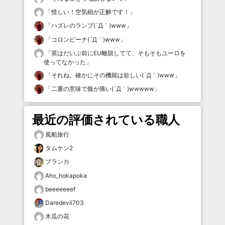
「
惜しい！空気砲が正解です！
」
「
ハズレのランプ(´Д｀)www
」
「
コロンビーナ(´Д｀)www
」
「
英はだいぶ前にEU離脱してて、そもそもユーロを
使ってなかった
」
「
それね。確かにその機能は欲しい(´Д｀)www
」
「
二重の意味で腹が痛い(´Д｀)wwwww
」
最近の評価されている職人
風船旅行
タムケン2
ブランカ
Aho_hokapoka
beeeeeeef
Daredevil703
木瓜の花