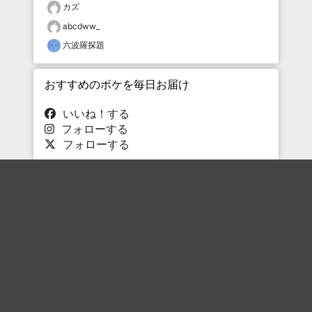
カズ
abcdww_
六波羅探題
おすすめのボケを毎日お届け
いいね！する
フォローする
フォローする
Topに戻る
ボケを見る
まとめを見る
お題を探す
殿堂入り
最新人気まとめ
新着お題
ピックアップボケ
セレクトまとめ
人気お題