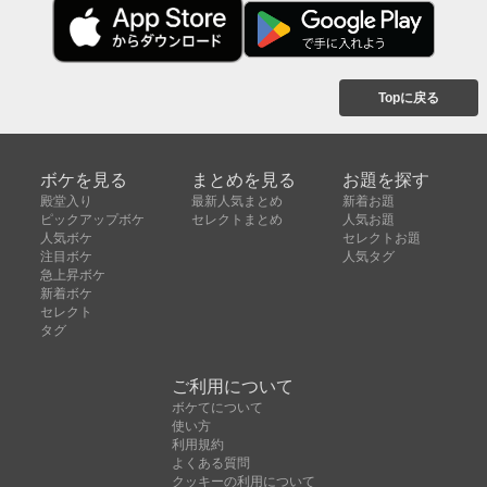
Topに戻る
ボケを見る
まとめを見る
お題を探す
殿堂入り
最新人気まとめ
新着お題
ピックアップボケ
セレクトまとめ
人気お題
人気ボケ
セレクトお題
注目ボケ
人気タグ
急上昇ボケ
新着ボケ
セレクト
タグ
ご利用について
ボケてについて
使い方
利用規約
よくある質問
クッキーの利用について