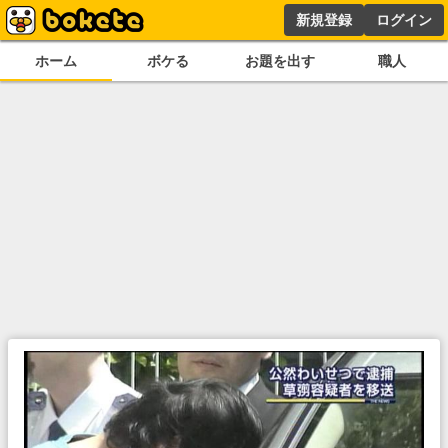
新規登録
ログイン
ホーム
ボケる
お題を出す
職人