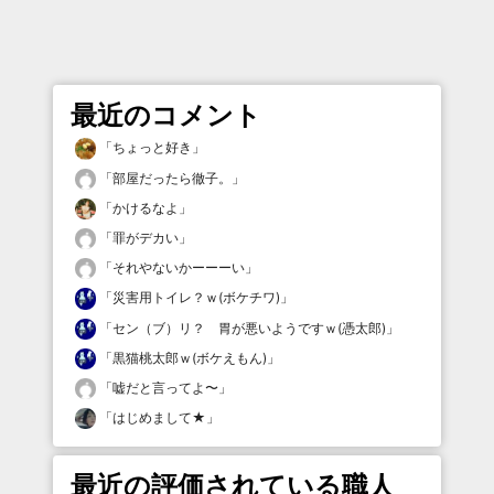
最近のコメント
「
ちょっと好き
」
「
部屋だったら徹子。
」
「
かけるなよ
」
「
罪がデカい
」
「
それやないかーーーい
」
「
災害用トイレ？ｗ(ボケチワ)
」
「
セン（ブ）リ？ 胃が悪いようですｗ(憑太郎)
」
「
黒猫桃太郎ｗ(ボケえもん)
」
「
嘘だと言ってよ〜
」
「
はじめまして★
」
最近の評価されている職人