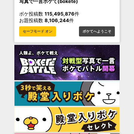
写真で一言ボケて(bokete)
ボケ投稿数
115,495,876
件
お題投稿数
8,106,244
件
セーフモード オン
ボケてへようこそ