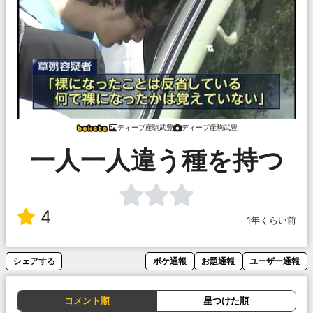
ディープ産駒武豊
ディープ産駒武豊
一人一人違う種を持つ
4
1年くらい前
シェアする
ボケ通報
お題通報
ユーザー通報
コメント順
星つけた順