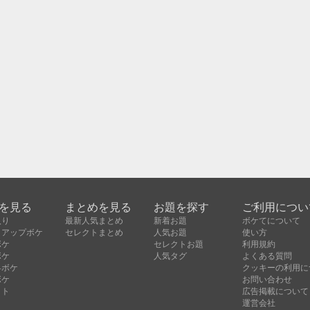
を見る
まとめを見る
お題を探す
ご利用につい
入り
最新人気まとめ
新着お題
ボケてについて
クアップボケ
セレクトまとめ
人気お題
使い方
ボケ
セレクトお題
利用規約
ボケ
人気タグ
よくある質問
昇ボケ
クッキーの利用に
ボケ
お問い合わせ
クト
広告掲載について
運営会社