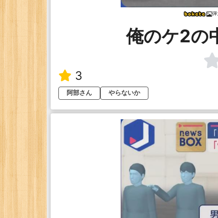
弾
俺のケ2の
3
阿部さん
やらないか