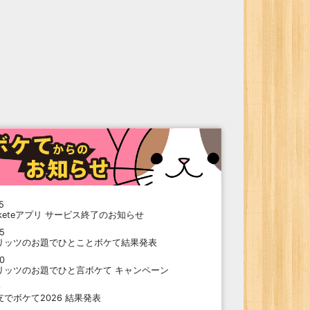
5
oketeアプリ サービス終了のお知らせ
15
リッツのお題でひとことボケて結果発表
10
リッツのお題でひと言ボケて キャンペーン
9
支でボケて2026 結果発表