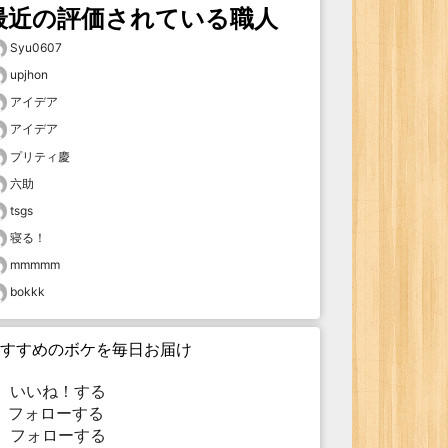
最近の評価されている職人
Syu0607
upjhon
アイデア
アイデア
プリティ慶
六助
tsgs
寝る！
mmmmm
bokkk
すすめのボケを毎日お届け
いいね！する
フォローする
フォローする