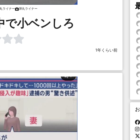
丸ライナー
弾丸ライナー
中で小ベンしろ
1年くらい前
お