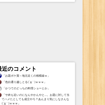
最近のコメント
「
お題ボケ賞～地元近くの相模線ｗ
」
「
色白通り越しとる(´д｀)ｗｗｗ
」
「
かつてのどっちの料理ショーとか
」
「
サ終も近いのになんやかんやと…。お題に対して当
てハメたとしても成立やろ？あんまり気にしなさんな
(´д｀)ｗｗｗ
」