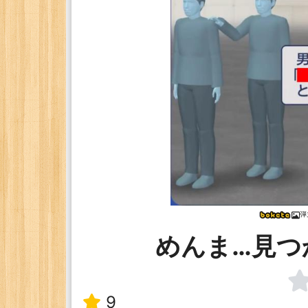
弾
めんま…見つ
9