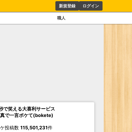
新規登録
ログイン
職人
秒で笑える大喜利サービス
真で一言ボケて(bokete)
ボケ投稿数
115,501,231
件