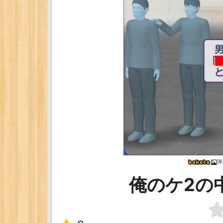
弾
俺のケ2の