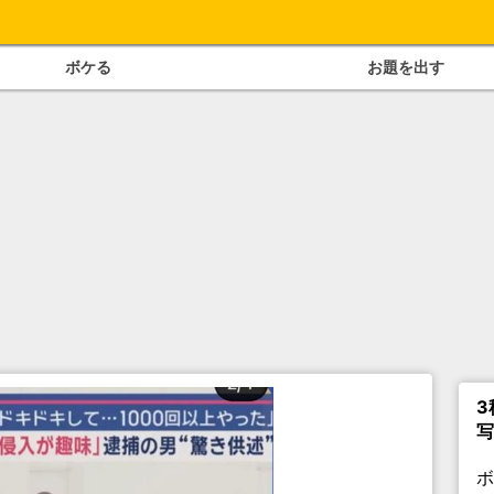
ボケる
お題を出す
3
写