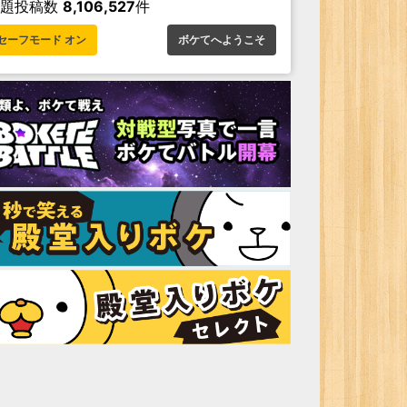
お題投稿数
8,106,527
件
セーフモード オン
ボケてへようこそ