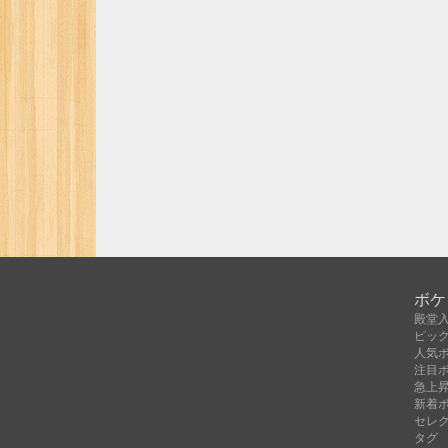
ボケ
殿堂
ピッ
人気
注目
急上
新着
セレ
タグ