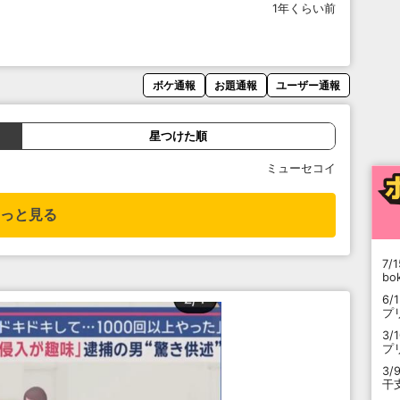
1年くらい前
ボケ通報
お題通報
ユーザー通報
星つけた順
ミューセコイ
っと見る
7/1
b
6/
プ
3/
プ
3/
干