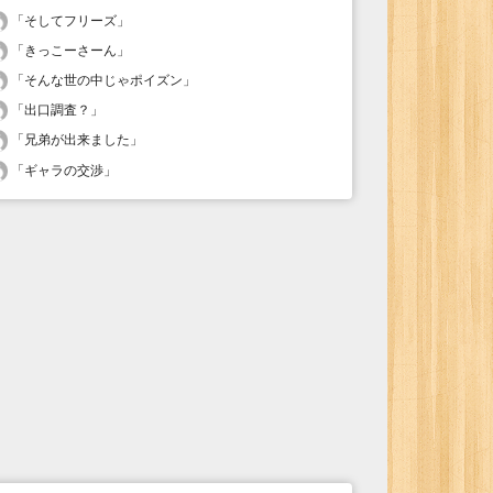
「
そしてフリーズ
」
「
きっこーさーん
」
「
そんな世の中じゃポイズン
」
「
出口調査？
」
「
兄弟が出来ました
」
「
ギャラの交渉
」