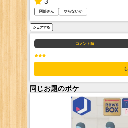
3
阿部さん
やらないか
シェアする
コメント順
も
同じお題のボケ