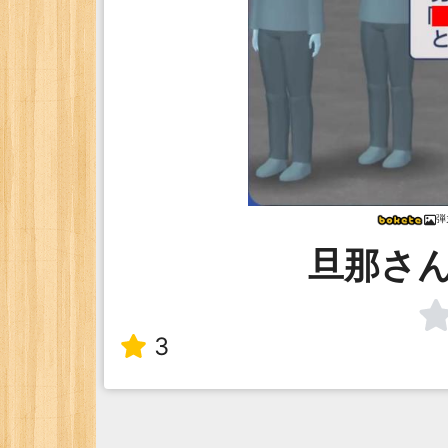
弾
旦那さ
3