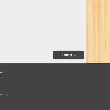
Topに戻る
て
ついて