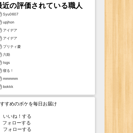
最近の評価されている職人
Syu0607
upjhon
アイデア
アイデア
プリティ慶
六助
tsgs
寝る！
mmmmm
bokkk
すすめのボケを毎日お届け
いいね！する
フォローする
フォローする