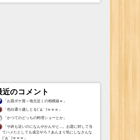
最近のコメント
「
お題ボケ賞～地元近くの相模線ｗ
」
「
色白通り越しとる(´д｀)ｗｗｗ
」
「
かつてのどっちの料理ショーとか
」
「
サ終も近いのになんやかんやと…。お題に対して当
てハメたとしても成立やろ？あんまり気にしなさんな
(´д｀)ｗｗｗ
」