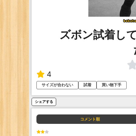
ズボン試着し
4
サイズが合わない
試着
買い物下手
シェアする
コメント順