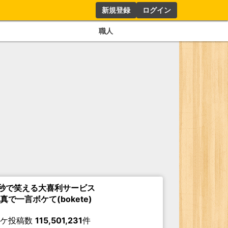
新規登録
ログイン
職人
秒で笑える大喜利サービス
真で一言ボケて(bokete)
ボケ投稿数
115,501,231
件