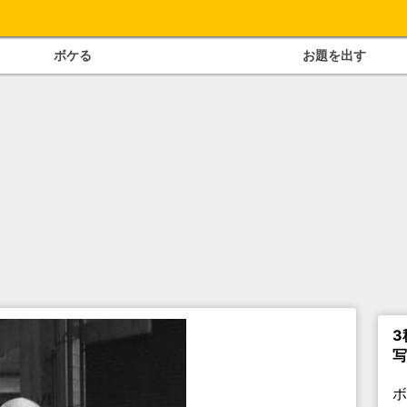
ボケる
お題を出す
3
写