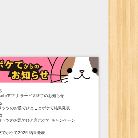
5
oketeアプリ サービス終了のお知らせ
15
リッツのお題でひとことボケて結果発表
10
リッツのお題でひと言ボケて キャンペーン
9
支でボケて2026 結果発表