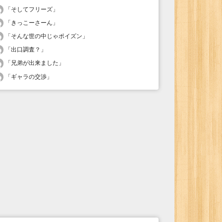
「
そしてフリーズ
」
「
きっこーさーん
」
「
そんな世の中じゃポイズン
」
「
出口調査？
」
「
兄弟が出来ました
」
「
ギャラの交渉
」