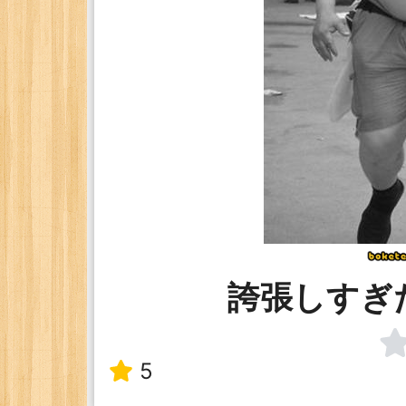
誇張しすぎ
5