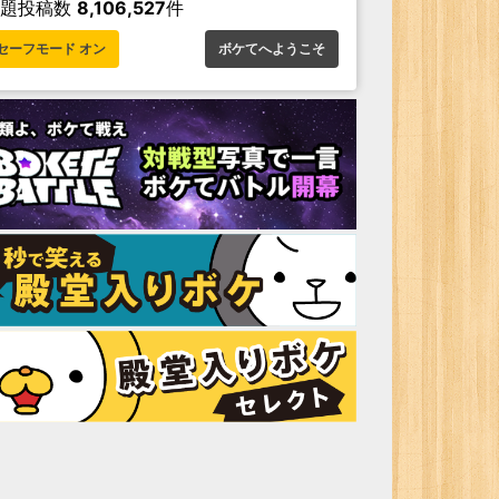
お題投稿数
8,106,527
件
セーフモード オン
ボケてへようこそ