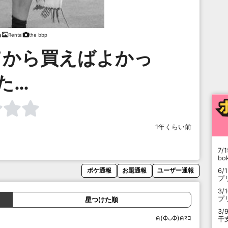
Renta!
the bbp
てから買えばよかっ
た…
1年くらい前
7/1
b
6/
ボケ通報
お題通報
ユーザー通報
プ
3/
プ
星つけた順
3/
ฅ(ФᴗФ)ฅﾏｺ
干