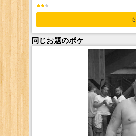
も
同じお題のボケ