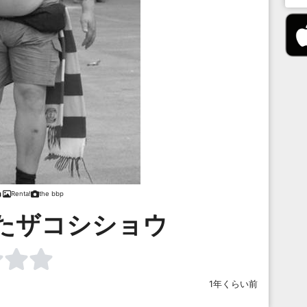
Renta!
the bbp
たザコシショウ
1年くらい前