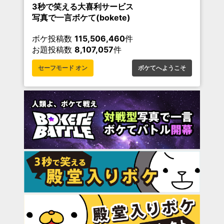
3秒で笑える大喜利サービス
写真で一言ボケて(bokete)
ボケ投稿数
115,506,460
件
お題投稿数
8,107,057
件
セーフモード オン
ボケてへようこそ