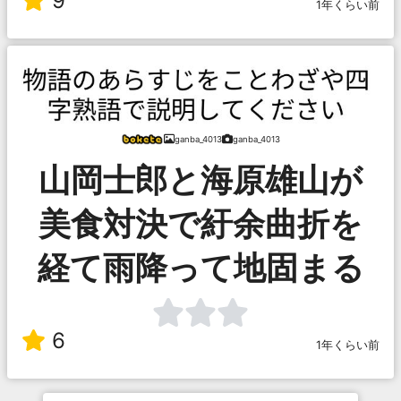
9
1年くらい前
ganba_4013
ganba_4013
山岡士郎と海原雄山が
美食対決で紆余曲折を
経て雨降って地固まる
6
1年くらい前