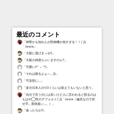
最近のコメント
「
神聖かも知れんが防御柵が低すぎる！！(´Д
｀)www
」
「
大阪に逃げまっせ!!
」
「
大阪の姉貴ちゃいますのん?
」
「
可愛い(*´﹃`*)
」
「
それは困るよぉ～…泣
」
「
可哀想に…
」
「
多分日本人の1/3くらいは覚えてもいないと思う
」
「
自分で言う分には良いけど人に言われると怒るのは
もはや◯性のデフォルト(´Д｀)www（偏見なので伏
せ字。面倒臭い…。）
」
「
食ったろか!?
」