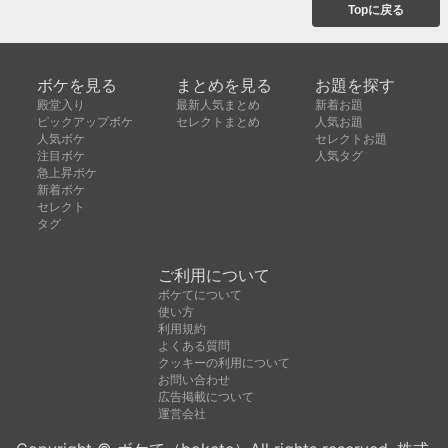
Topに戻る
ボケを見る
まとめを見る
お題を探す
殿堂入り
最新人気まとめ
新着お題
ピックアップボケ
セレクトまとめ
人気お題
人気ボケ
セレクトお題
注目ボケ
人気タグ
急上昇ボケ
新着ボケ
セレクト
タグ
ご利用について
ボケてについて
使い方
利用規約
よくある質問
クッキーの利用について
お問い合わせ
広告掲載について
運営会社