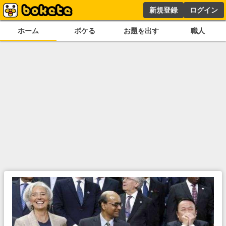
新規登録
ログイン
ホーム
ボケる
お題を出す
職人