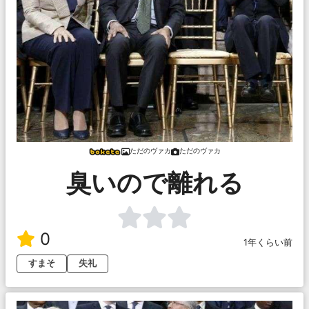
ただのヴァカ
ただのヴァカ
臭いので離れる
0
1年くらい前
すまそ
失礼