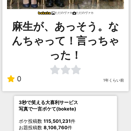
ただのヴァカ
ただのヴァカ
麻生が、あっそう。な
んちゃって！言っちゃ
った！
0
1年くらい前
3秒で笑える大喜利サービス
写真で一言ボケて(bokete)
ボケ投稿数
115,501,231
件
お題投稿数
8,106,760
件