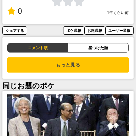
0
1年くらい前
シェアする
ボケ通報
お題通報
ユーザー通報
コメント順
星つけた順
もっと見る
同じお題のボケ