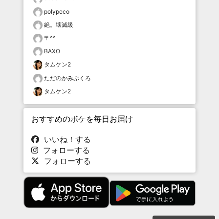
polypeco
絶。壊滅級
〒^^
BAXO
タムケン2
ただのかみぶくろ
タムケン2
おすすめのボケを毎日お届け
いいね！する
フォローする
フォローする