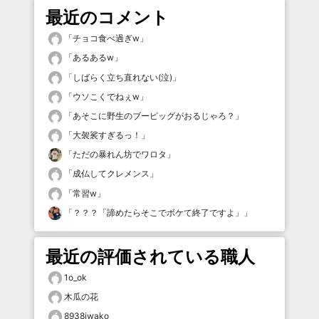
最近のコメント
「
チョコ食べ過ぎw
」
「
あるあるw
」
「
しばらく立ち直れない(泣)
」
「
ウソこくでねぇw
」
「
あそこに野生のブーピッグがおるじゃろ？
」
「
大袈裟すぎるっ！
」
「
ただの暴れん坊でワロタ
」
「
成仏してクレメンス
」
「
常習w
」
「
？？？「諦めたらそこでボケて終了ですよ」
」
最近の評価されている職人
1o_ok
木瓜の花
8938iwako