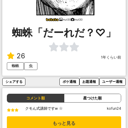
mut30
mut30
蜘蛛「だーれだ？♡」
26
1年くらい前
蜘蛛
虫
シェアする
ボケ通報
お題通報
ユーザー通報
コメント順
星つけた順
クモん式講師ですw
kofun24
もっと見る