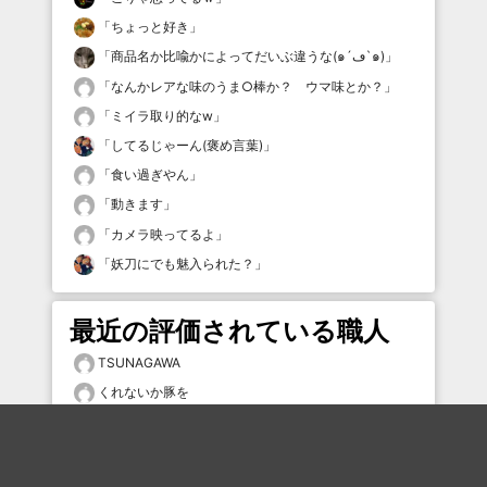
「
ちょっと好き
」
「
商品名か比喩かによってだいぶ違うな(๑´ڡ`๑)
」
「
なんかレアな味のうま○棒か？ ウマ味とか？
」
「
ミイラ取り的なw
」
「
してるじゃーん(褒め言葉)
」
「
食い過ぎやん
」
「
動きます
」
「
カメラ映ってるよ
」
「
妖刀にでも魅入られた？
」
最近の評価されている職人
TSUNAGAWA
くれないか豚を
Sosuke06192012
rururuki_
ゆきおしか