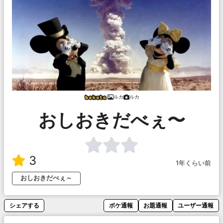
ルカ
ルカ
おしおきだべぇ〜
3
1年くらい前
おしおきだべぇ～
シェアする
ボケ通報
お題通報
ユーザー通報