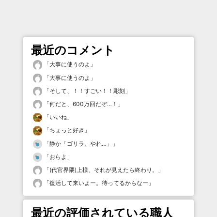
最近のコメント
「
大事に使うのよ
」
「
大事に使うのよ
」
「
そして、！！すごい！！彫刻
」
「
何だと、600万回だぞ…！
」
「
いいね
」
「
ちょっと好き
」
「
静か「ゴリラ、やれ…」
」
「
おらよ
」
「
(代官界隈)上様、それが見えたら終わり。
」
「
復活して来いよー。待ってるからなー
」
最近の評価されている職人