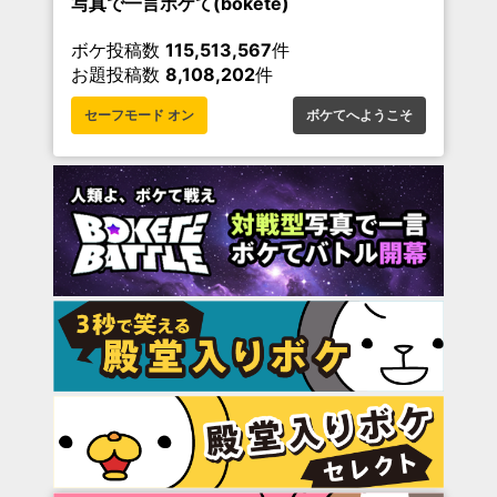
写真で一言ボケて(bokete)
ボケ投稿数
115,513,567
件
お題投稿数
8,108,202
件
セーフモード オン
ボケてへようこそ