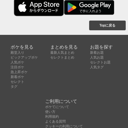
Topに戻る
ボケを見る
まとめを見る
お題を探す
殿堂入り
最新人気まとめ
新着お題
ピックアップボケ
セレクトまとめ
人気お題
人気ボケ
セレクトお題
注目ボケ
人気タグ
急上昇ボケ
新着ボケ
セレクト
タグ
ご利用について
ボケてについて
使い方
利用規約
よくある質問
クッキーの利用について