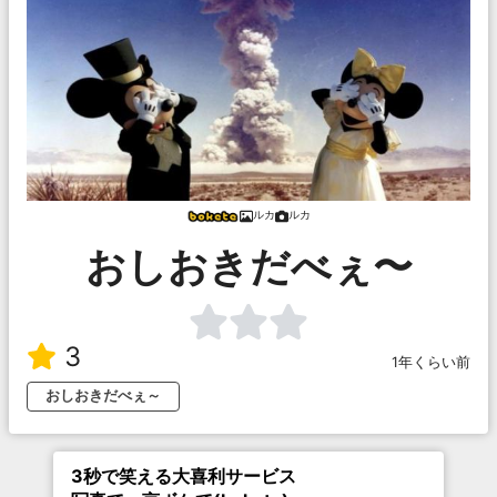
ルカ
ルカ
おしおきだべぇ〜
3
1年くらい前
おしおきだべぇ～
3秒で笑える大喜利サービス