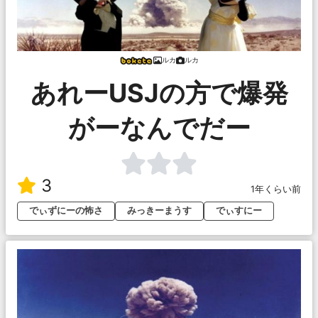
ルカ
ルカ
あれーUSJの方で爆発
がーなんでだー
3
1年くらい前
でぃずにーの怖さ
みっきーまうす
でぃすにー