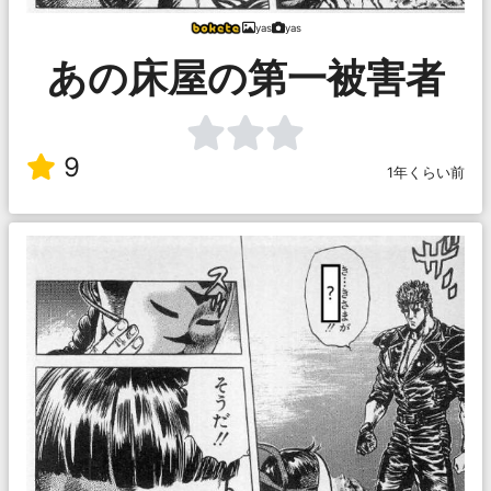
yas
yas
あの床屋の第一被害者
9
1年くらい前