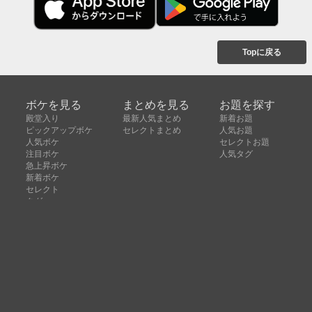
Topに戻る
ボケを見る
まとめを見る
お題を探す
殿堂入り
最新人気まとめ
新着お題
ピックアップボケ
セレクトまとめ
人気お題
人気ボケ
セレクトお題
注目ボケ
人気タグ
急上昇ボケ
新着ボケ
セレクト
タグ
ご利用について
ボケてについて
使い方
利用規約
よくある質問
クッキーの利用について
お問い合わせ