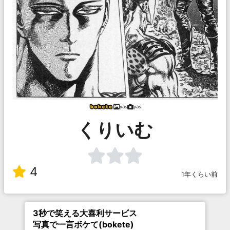
yas
yas
くりいむ
4
1年くらい前
3秒で笑える大喜利サービス
写真で一言ボケて(bokete)