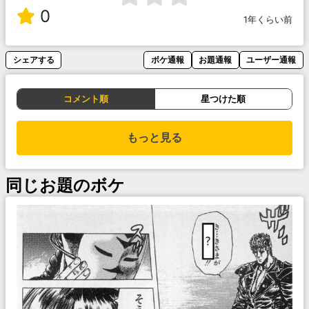
0
1年くらい前
シェアする
ボケ通報
お題通報
ユーザー通報
コメント順
星つけた順
もっと見る
同じお題のボケ