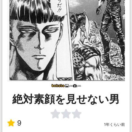
yas
yas
絶対素顔を見せない男
9
1年くらい前