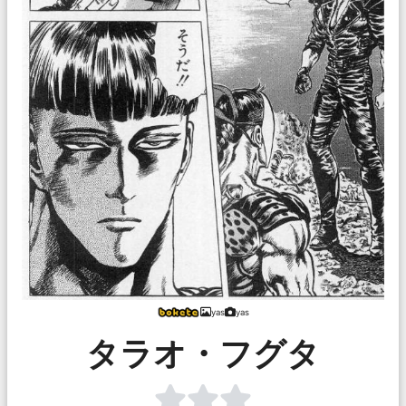
yas
yas
タラオ・フグタ