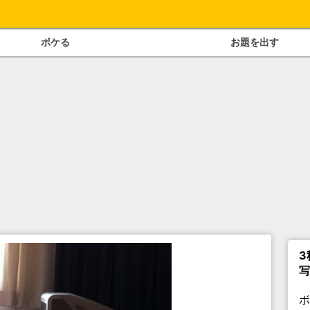
ボケる
お題を出す
3
写