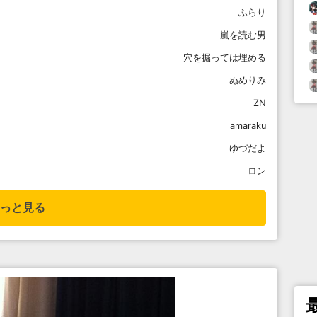
ふらり
嵐を読む男
穴を掘っては埋める
ぬめりみ
ZN
amaraku
ゆづだよ
ロン
っと見る