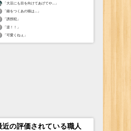
「
大豆にも目を向けてあげてや…
」
「
鐘をつくあの猫は…
」
「
誘拐犯
」
「
逆！！
」
「
可愛くねぇ
」
最近の評価されている職人