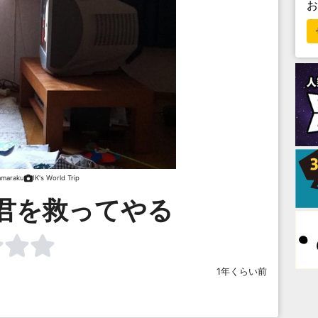
amaraku
IK's World Trip
君を救ってやる
1年くらい前