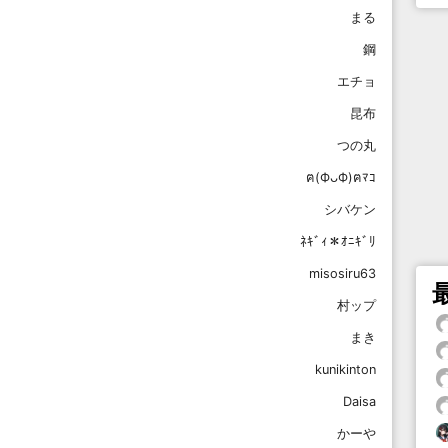
まる
鋼
エチョ
昆布
つの丸
ฅ(ФᴗФ)ฅﾏｺ
シバケン
ﾈｷﾞｨ＊ｵﾆｷﾞﾘ
misosiru63
村ップ
まき
kunikinton
Daisa
かーや