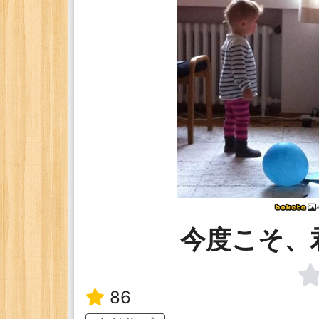
今度こそ、
86