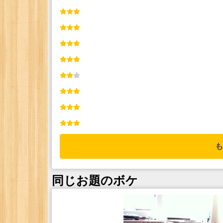
も
同じお題のボケ