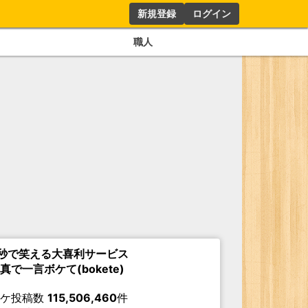
新規登録
ログイン
職人
秒で笑える大喜利サービス
真で一言ボケて(bokete)
ボケ投稿数
115,506,460
件