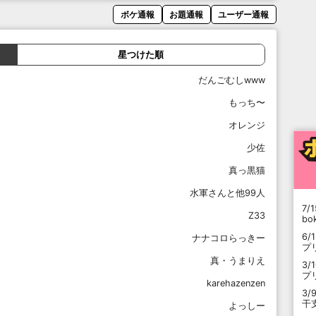
ボケ通報
お題通報
ユーザー通報
星つけた順
だんごむしwww
もっち〜
オレンジ
少佐
真っ黒猫
水軍さんと他99人
7/1
Z33
b
6/
ナナコロらっきー
プ
真・うまりえ
3/
プ
karehazenzen
3/
干
よっしー