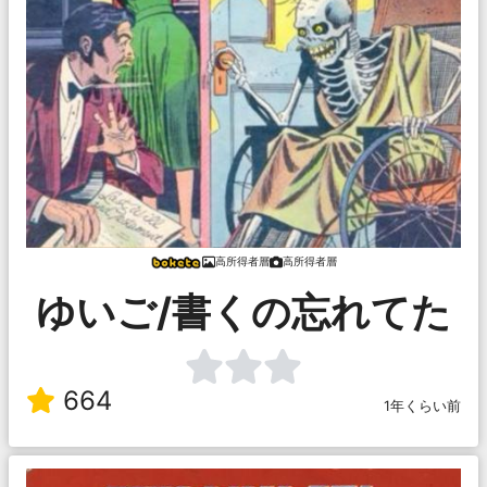
高所得者層
高所得者層
ゆいご/書くの忘れてた
664
1年くらい前