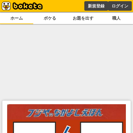
新規登録
ログイン
ホーム
ボケる
お題を出す
職人