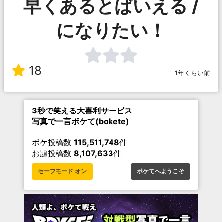
早くあるとばいえる /
になりたい！
18
1年くらい前
3秒で笑える大喜利サービス
写真で一言ボケて(bokete)
ボケ投稿数
115,511,748
件
お題投稿数
8,107,633
件
セーフモード オン
ボケてへようこそ