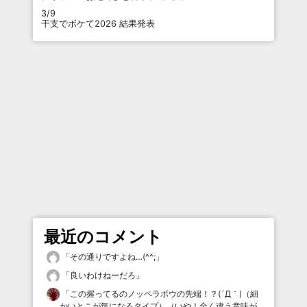
3/9
干支でボケて2026 結果発表
最近のコメント
「
その通りですよね…(^^;
」
「
良いわけねーだろ
」
「
この握ってるのノッペラボウの先端！？(´Д｀)（細
かいとこが気になるタイプ）（いや！全く違う意味が