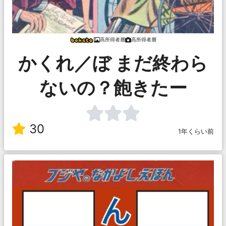
高所得者層
高所得者層
かくれ／ぼ まだ終わら
ないの？飽きたー
30
1年くらい前