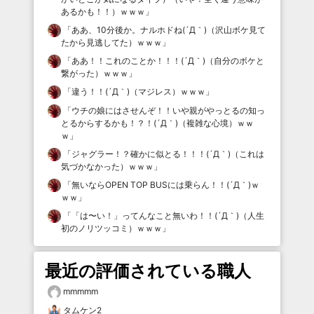
あるかも！！）ｗｗｗ
」
「
ああ、10分後か。ナルホドね(´Д｀)（沢山ボケ見て
たから見逃してた）ｗｗｗ
」
「
ああ！！これのことか！！！(´Д｀)（自分のボケと
繋がった）ｗｗｗ
」
「
違う！！(´Д｀)（マジレス）ｗｗｗ
」
「
ウチの娘にはさせんぞ！！いや親がやっとるの知っ
とるからするかも！？！(´Д｀)（複雑な心境）ｗｗ
ｗ
」
「
ジャグラー！？確かに似とる！！！(´Д｀)（これは
気づかなかった）ｗｗｗ
」
「
無いならOPEN TOP BUSには乗らん！！(´Д｀)ｗ
ｗｗ
」
「
「は〜い！」ってんなこと無いわ！！(´Д｀)（人生
初のノリツッコミ）ｗｗｗ
」
最近の評価されている職人
mmmmm
タムケン2