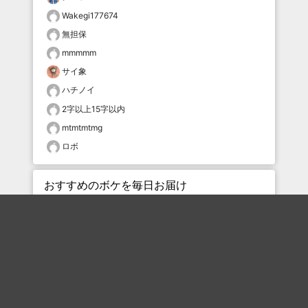
Wakegi177674
無担保
mmmmm
サイ象
ハチノイ
2字以上15字以内
mtmtmtmg
ロボ
おすすめのボケを毎日お届け
いいね！する
フォローする
フォローする