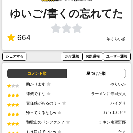
ゆいご/書くの忘れてた
664
1年くらい前
シェアする
ボケ通報
お題通報
ユーザー通報
コメント順
星つけた順
助かります
やりいか
律儀ですな
ラーメンに寿司投入
責任感があるのう～
バイグリ
帰ってくるなしw
ﾈｷﾞｨ＊ｵﾆｷﾞﾘ
和歌山のドンファン？
チキン南蛮野郎
もう口頭でいけw
たま