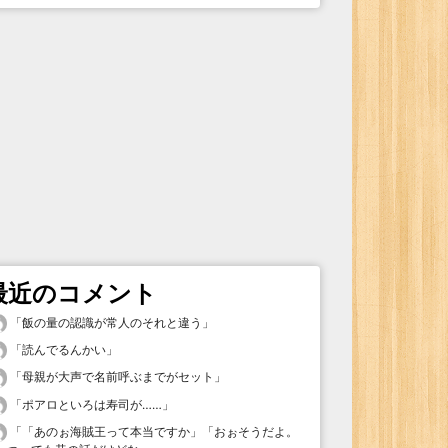
最近のコメント
「
飯の量の認識が常人のそれと違う
」
「
読んでるんかい
」
「
母親が大声で名前呼ぶまでがセット
」
「
ポアロといろは寿司が……
」
「
「あのぉ海賊王って本当ですか」「おぉそうだよ。