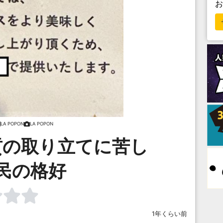
LA POPON
LA POPON
貢の取り立てに苦し
民の格好
1年くらい前