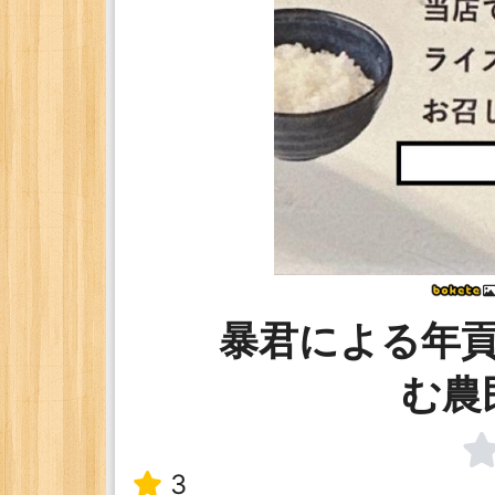
暴君による年
む農
3