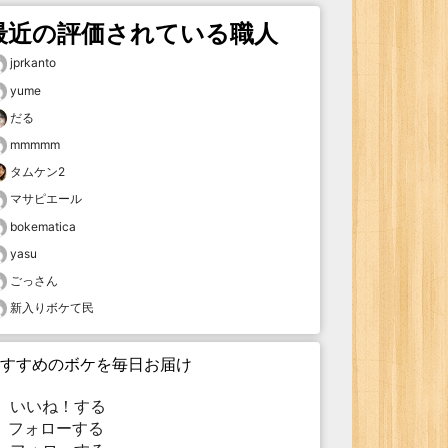
最近の評価されている職人
jprkanto
yume
だる
mmmmm
タムケン2
マサピエール
bokematica
yasu
ごっさん
新入りボケて民
すすめのボケを毎日お届け
いいね！する
フォローする