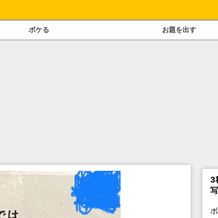
ボケる
お題を出す
3
写