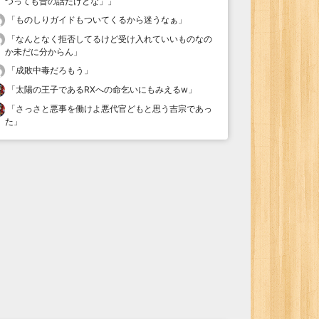
つっても昔の話だけどな」
」
「
ものしりガイドもついてくるから迷うなぁ
」
「
なんとなく拒否してるけど受け入れていいものなの
か未だに分からん
」
「
成敗中毒だろもう
」
「
太陽の王子であるRXへの命乞いにもみえるw
」
「
さっさと悪事を働けよ悪代官どもと思う吉宗であっ
た
」