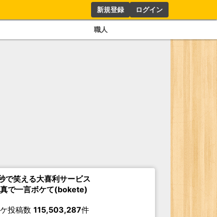
新規登録
ログイン
職人
秒で笑える大喜利サービス
真で一言ボケて(bokete)
ボケ投稿数
115,503,287
件