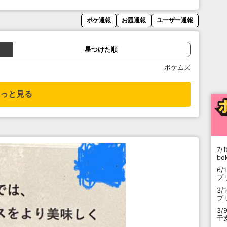
ボケ通報
お題通報
ユーザー通報
星つけた順
ボケムズ
っと見る
7/1
b
6/
プ
3/
プ
3/
干