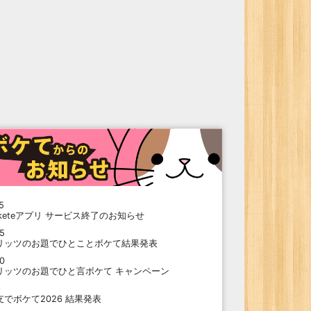
5
oketeアプリ サービス終了のお知らせ
15
リッツのお題でひとことボケて結果発表
10
リッツのお題でひと言ボケて キャンペーン
9
支でボケて2026 結果発表