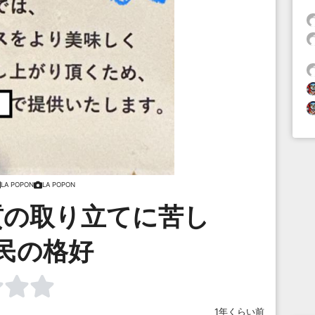
LA POPON
LA POPON
貢の取り立てに苦し
民の格好
1年くらい前