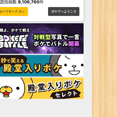
お題投稿数
8,106,760
件
セーフモード オン
ボケてへようこそ