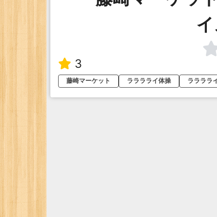
イ
3
藤崎マーケット
ラララライ体操
ララララ