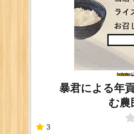
暴君による年
む農
3