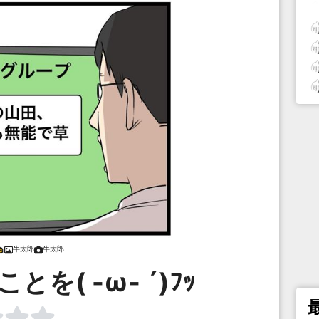
牛太郎
牛太郎
を( -ω- ´)ﾌｯ