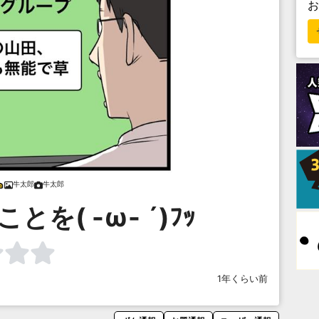
牛太郎
牛太郎
を( -ω- ´)ﾌｯ
1年くらい前