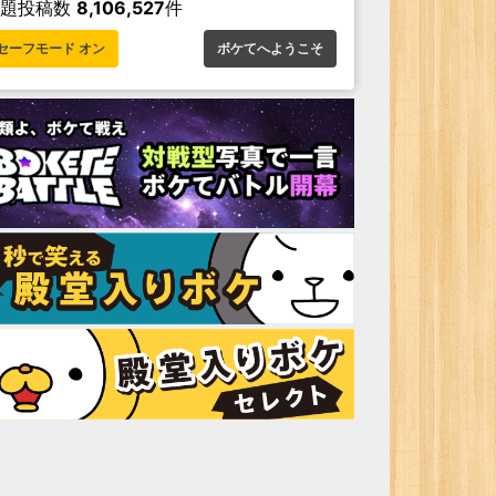
お題投稿数
8,106,527
件
セーフモード オン
ボケてへようこそ