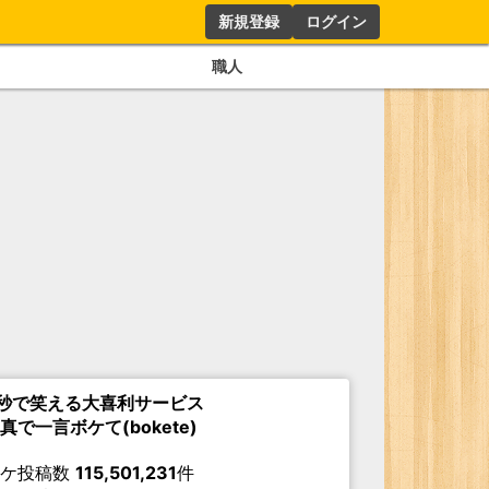
新規登録
ログイン
職人
秒で笑える大喜利サービス
真で一言ボケて(bokete)
ボケ投稿数
115,501,231
件