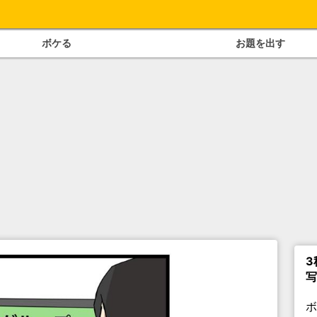
ボケる
お題を出す
3
写