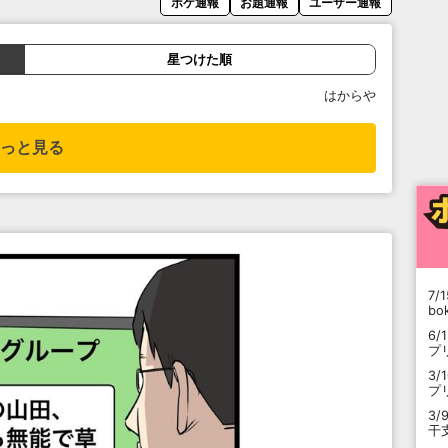
ボケ通報
お題通報
ユーザー通報
星つけた順
はからや
っと見る
7/1
b
6/
プ
3/
プ
3/
干