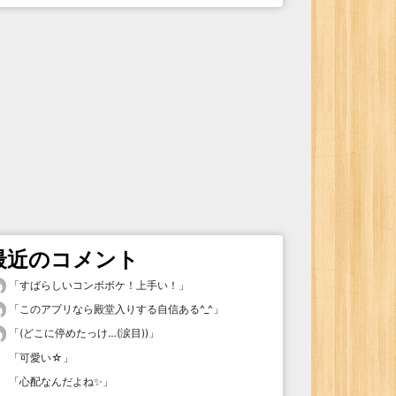
最近のコメント
「
すばらしいコンボボケ！上手い！
」
「
このアプリなら殿堂入りする自信ある^_^
」
「
(どこに停めたっけ…(涙目))
」
「
可愛い☆
」
「
心配なんだよね✨
」