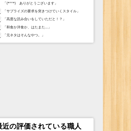
「
(*^^*) ありがとうございます
」
「
サプライズの要求を突きつけていくスタイル
」
「
高度な読み合いをしていただと！？
」
「
和食か洋食か、はたまた…
」
「
元ネタはそんなやつ。
」
最近の評価されている職人