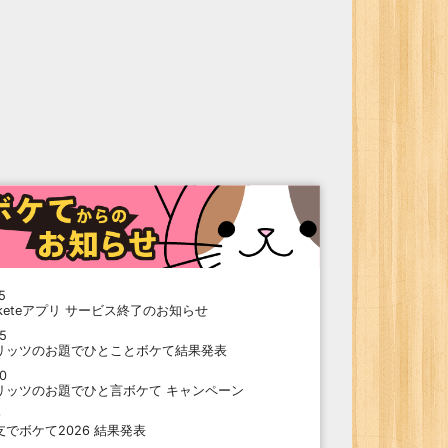
5
oketeアプリ サービス終了のお知らせ
15
リッツのお題でひとことボケて結果発表
10
リッツのお題でひと言ボケて キャンペーン
9
支でボケて2026 結果発表