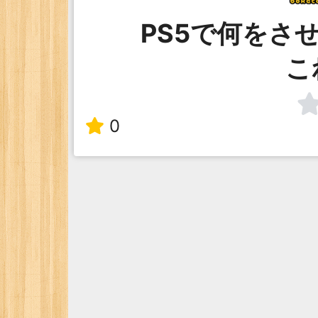
PS5で何をさ
こ
0