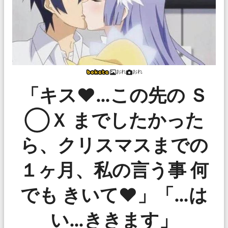
おれ
おれ
「キス♥…この先の Ｓ
◯Ｘ までしたかった
ら、クリスマスまでの
１ヶ月、私の言う事 何
でも きいて♥」「…は
い…ききます」