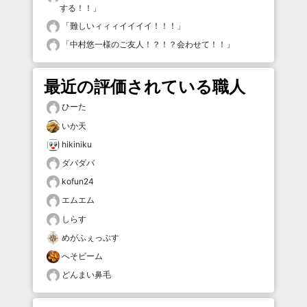
する！！
」
「
難しいィィィイイイイ！！！
」
「
中村悠一様のご友人！？！？会わせて！！
」
最近の評価されている職人
ひーた
いか天
hikiniku
ダバダバ
kofun24
エムエム
しらす
めがふぇっぷす
へそビーム
どんまい鼻毛