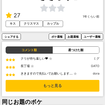
27
1年くらい前
キス
クリスマス
カップル
シェアする
ボケ通報
お題通報
ユーザー通報
コメント順
星つけた順
クリが待ち遠しい♥️
ミグ
長丁場
GATO
ききますので先払いでお願いします‥‥
dora
もっと見る
同じお題のボケ