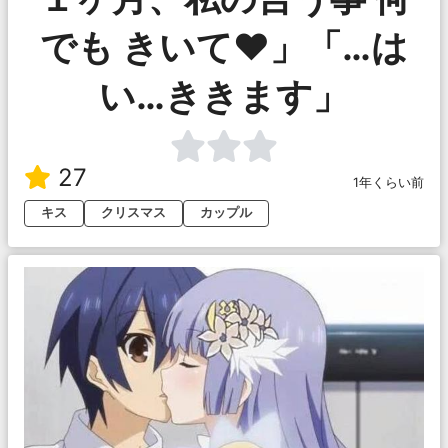
でも きいて♥」「…は
い…ききます」
27
1年くらい前
キス
クリスマス
カップル