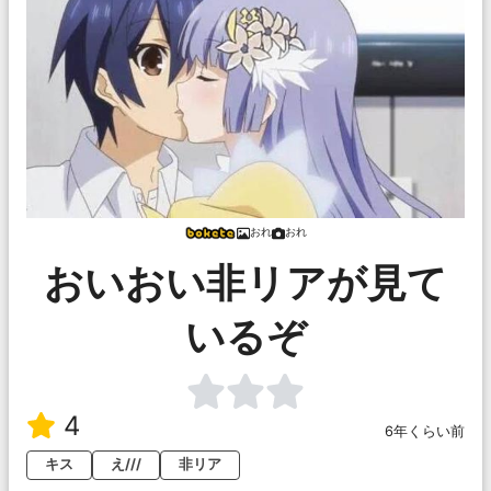
おれ
おれ
おいおい非リアが見て
いるぞ
4
6年くらい前
キス
え///
非リア