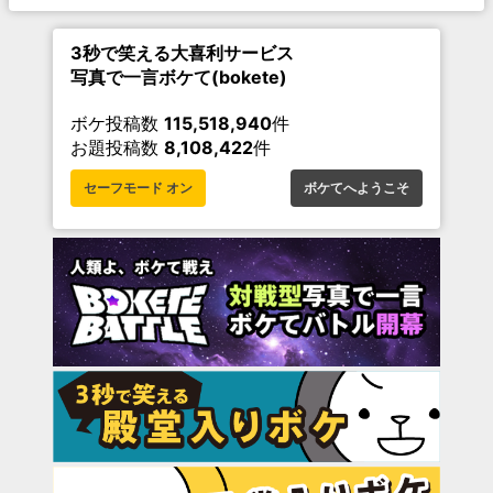
3秒で笑える大喜利サービス
写真で一言ボケて(bokete)
ボケ投稿数
115,518,940
件
お題投稿数
8,108,422
件
セーフモード オン
ボケてへようこそ