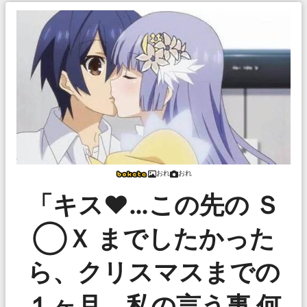
おれ
おれ
「キス♥…この先の Ｓ
◯Ｘ までしたかった
ら、クリスマスまでの
１ヶ月、私の言う事 何