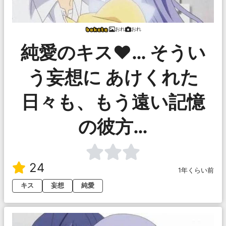
おれ
おれ
純愛のキス♥… そうい
う妄想に あけくれた
日々も、もう遠い記憶
の彼方…
24
1年くらい前
キス
妄想
純愛