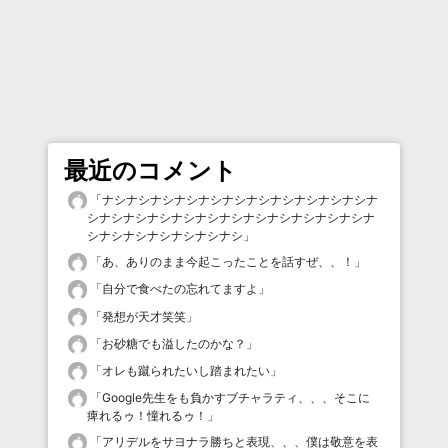
最近のコメント
「
ナシナシナシナシナシナシナシナシナシナシナシナ
シナシナシナシナシナシナシナシナシナシナシナシナ
シナシナシナシナシナシナシ
」
「
あ、ありのまま今起こったことを話すぜ、、！
」
「
自分で食べたの忘れてますよ
」
「
発想が天才笑笑
」
「
お砂糖でも溢したのかな？
」
「
オレも蹴られたいし踏まれたい
」
「
Google先生をも負かすブチャラティ、、、そこに
痺れるゥ！憧れるゥ！
」
「
アリデルをサヨナラ勝ちと表現、、、僕は敬意を表