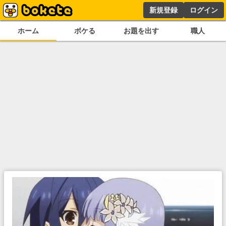
新規登録
ログイン
ホーム
ボケる
お題を出す
職人