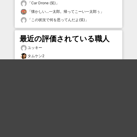
「
Car Drone (笑)
」
「
懐かしい…一太郎。帰ってこーい一太郎ぅ
」
「
この状況で何を思ってんだよ(笑)
」
最近の評価されている職人
ユッキー
タムケン2
むー
n-202号
k___z
i1lx8
nayandol
mmmmm
タムケン2
kumahage