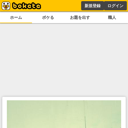
新規登録
ログイン
ホーム
ボケる
お題を出す
職人