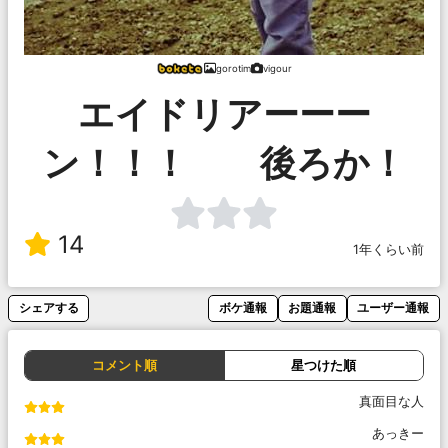
gorotim
vigour
エイドリアーーー
ン！！！ 後ろか！
14
1年くらい前
シェアする
ボケ通報
お題通報
ユーザー通報
コメント順
星つけた順
真面目な人
あっきー