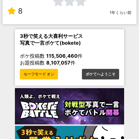
8
1年くらい前
3秒で笑える大喜利サービス
写真で一言ボケて(bokete)
ボケ投稿数
115,506,460
件
お題投稿数
8,107,057
件
セーフモード オン
ボケてへようこそ