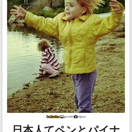
gorotim
vigour
日本人てペンとパイナ