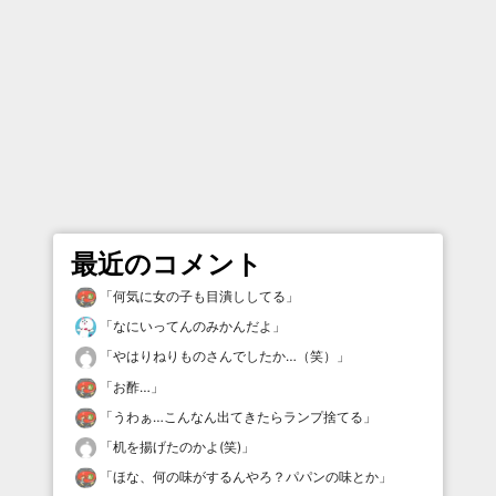
最近のコメント
「
何気に女の子も目潰ししてる
」
「
なにいってんのみかんだよ
」
「
やはりねりものさんでしたか…（笑）
」
「
お酢…
」
「
うわぁ…こんなん出てきたらランプ捨てる
」
「
机を揚げたのかよ(笑)
」
「
ほな、何の味がするんやろ？パパンの味とか
」