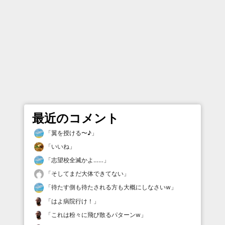
最近のコメント
「
翼を授ける〜♪
」
「
いいね
」
「
志望校全滅かよ……
」
「
そしてまだ大体できてない
」
「
待たす側も待たされる方も大概にしなさいw
」
「
はよ病院行け！
」
「
これは粉々に飛び散るパターンw
」