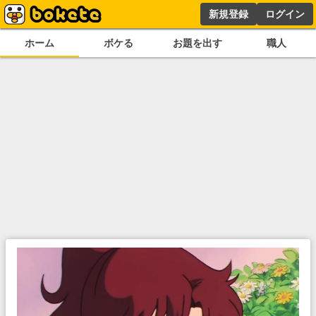
新規登録
ログイン
ホーム
ボケる
お題を出す
職人