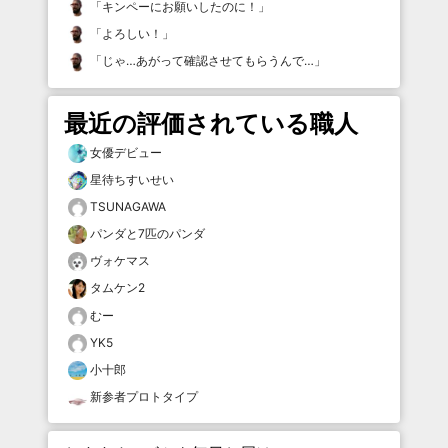
「
キンペーにお願いしたのに！
」
「
よろしい！
」
「
じゃ…あがって確認させてもらうんで…
」
最近の評価されている職人
女優デビュー
星待ちすいせい
TSUNAGAWA
パンダと7匹のパンダ
ヴォケマス
タムケン2
むー
YK5
小十郎
新参者プロトタイプ