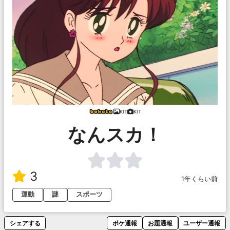
KIT
KIT
なんスカ！
3
1年くらい前
運動
謎
スポーツ
シェアする
ボケ通報
お題通報
ユーザー通報