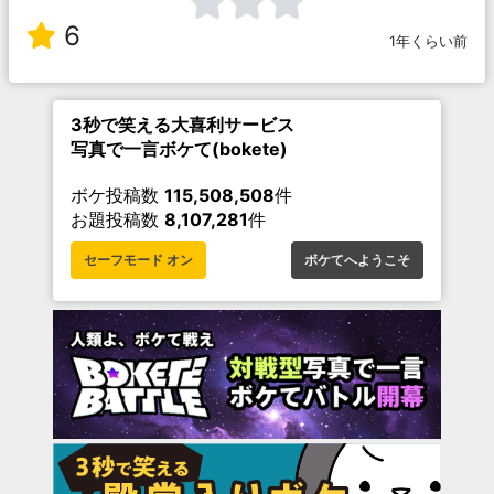
6
1年くらい前
3秒で笑える大喜利サービス
写真で一言ボケて(bokete)
ボケ投稿数
115,508,508
件
お題投稿数
8,107,281
件
セーフモード オン
ボケてへようこそ