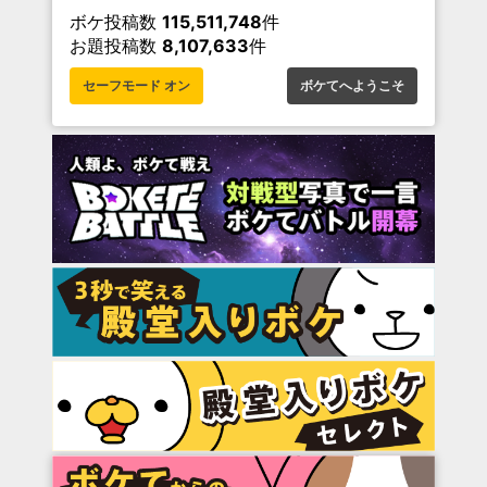
ボケ投稿数
115,511,748
件
お題投稿数
8,107,633
件
セーフモード オン
ボケてへようこそ