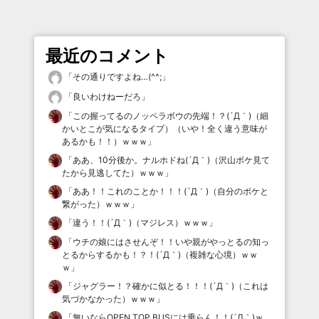
最近のコメント
「
その通りですよね…(^^;
」
「
良いわけねーだろ
」
「
この握ってるのノッペラボウの先端！？(´Д｀)（細
かいとこが気になるタイプ）（いや！全く違う意味が
あるかも！！）ｗｗｗ
」
「
ああ、10分後か。ナルホドね(´Д｀)（沢山ボケ見て
たから見逃してた）ｗｗｗ
」
「
ああ！！これのことか！！！(´Д｀)（自分のボケと
繋がった）ｗｗｗ
」
「
違う！！(´Д｀)（マジレス）ｗｗｗ
」
「
ウチの娘にはさせんぞ！！いや親がやっとるの知っ
とるからするかも！？！(´Д｀)（複雑な心境）ｗｗ
ｗ
」
「
ジャグラー！？確かに似とる！！！(´Д｀)（これは
気づかなかった）ｗｗｗ
」
「
無いならOPEN TOP BUSには乗らん！！(´Д｀)ｗ