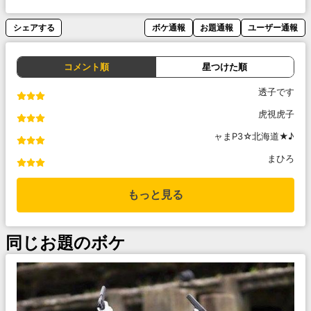
シェアする
ボケ通報
お題通報
ユーザー通報
コメント順
星つけた順
透子です
虎視虎子
ャまP3☆北海道★♪
まひろ
もっと見る
同じお題のボケ