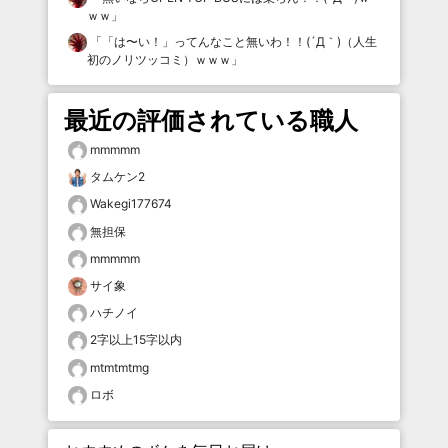
ｗｗ
」
「
「は〜い！」ってんなこと無いわ！！(´Д｀)（人生
初のノリツッコミ）ｗｗｗ
」
最近の評価されている職人
mmmmm
タムケン2
Wakegi177674
無担保
mmmmm
サイ象
ハチノイ
2字以上15字以内
mtmtmtmg
ロボ