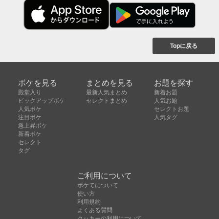
Topに戻る
ボケを見る
まとめを見る
お題を探す
殿堂入り
最新人気まとめ
新着お題
ピックアップボケ
セレクトまとめ
人気お題
人気ボケ
セレクトお題
注目ボケ
人気タグ
急上昇ボケ
新着ボケ
セレクト
タグ
ご利用について
ボケてについて
使い方
利用規約
よくある質問
クッキーの利用について