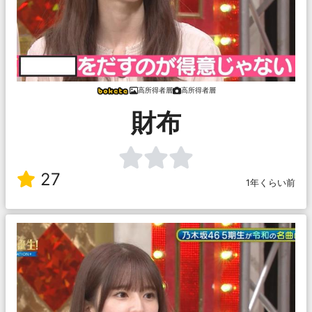
高所得者層
高所得者層
財布
27
1年くらい前