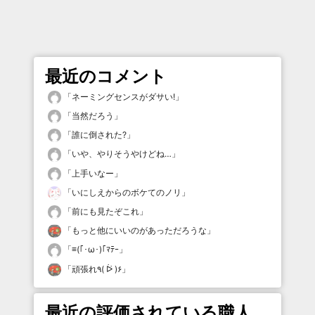
最近のコメント
「
ネーミングセンスがダサい!
」
「
当然だろう
」
「
誰に倒された?
」
「
いや、やりそうやけどね…
」
「
上手いなー
」
「
いにしえからのボケてのノリ
」
「
前にも見たぞこれ
」
「
もっと他にいいのがあっただろうな
」
「
≡(｢･ω･)｢ﾏﾃｰ
」
「
頑張れ٩( ᐖ )۶
」
最近の評価されている職人