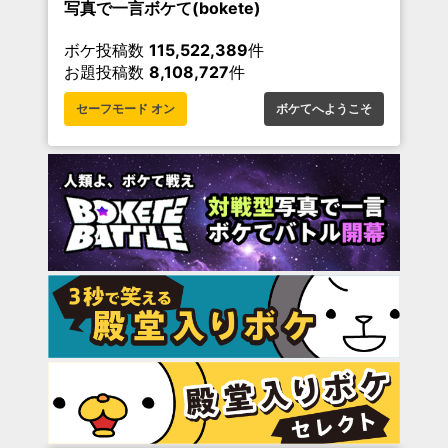
写真で一言ボケて(bokete)
ボケ投稿数
115,522,389
件
お題投稿数
8,108,727
件
セーフモード オン
ボケてへようこそ