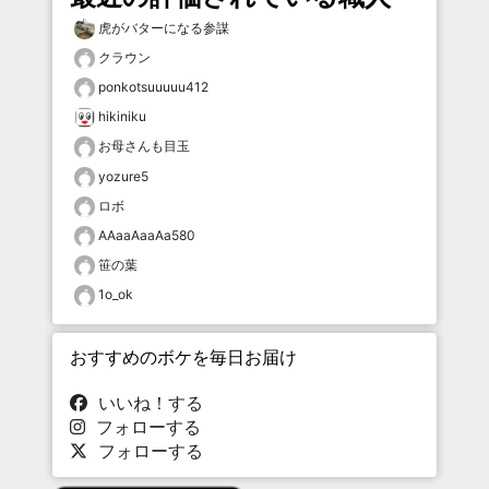
虎がバターになる参謀
クラウン
ponkotsuuuuu412
hikiniku
お母さんも目玉
yozure5
ロボ
AAaaAaaAa580
笹の葉
1o_ok
おすすめのボケを毎日お届け
いいね！する
フォローする
フォローする