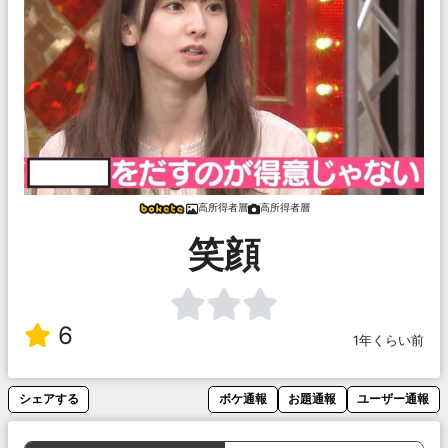
高所得者層
高所得者層
笑顔
6
1年くらい前
シェアする
ボケ通報
お題通報
ユーザー通報