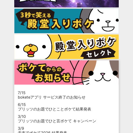
7/15
boketeアプリ サービス終了のお知らせ
6/15
プリッツのお題でひとことボケて結果発表
3/10
プリッツのお題でひと言ボケて キャンペーン
3/9
干支でボケて2026 結果発表