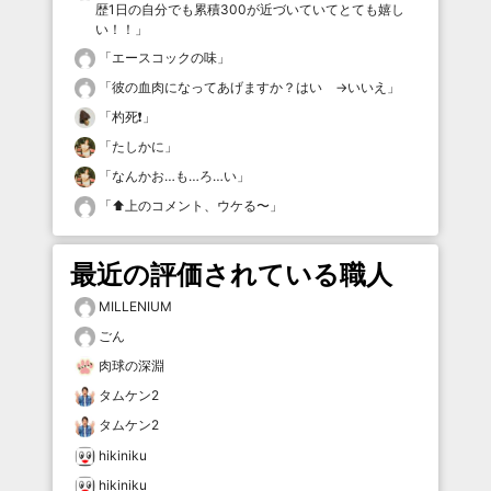
歴1日の自分でも累積300が近づいていてとても嬉し
い！！
」
「
エースコックの味
」
「
彼の血肉になってあげますか？はい →いいえ
」
「
杓死❗️
」
「
たしかに
」
「
なんかお…も…ろ…い
」
「
⬆️上のコメント、ウケる〜
」
最近の評価されている職人
MILLENIUM
ごん
肉球の深淵
タムケン2
タムケン2
hikiniku
hikiniku