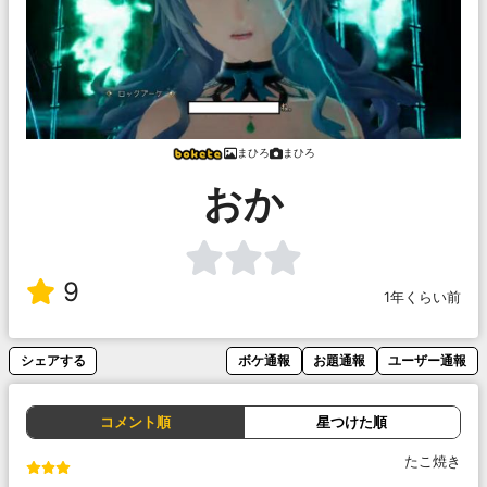
まひろ
まひろ
おか
9
1年くらい前
シェアする
ボケ通報
お題通報
ユーザー通報
コメント順
星つけた順
たこ焼き