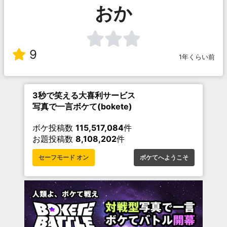
おか
9
1年くらい前
3秒で笑える大喜利サービス
写真で一言ボケて(bokete)
ボケ投稿数
115,517,084
件
お題投稿数
8,108,202
件
セーフモード オン
ボケてへようこそ