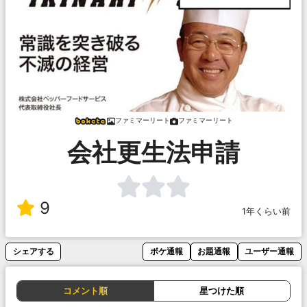
ファミマーリート
ファミマーリート
会社更生法申請
9
1年くらい前
シェアする
ボケ通報
お題通報
ユーザー通報
コメント順
星つけた順