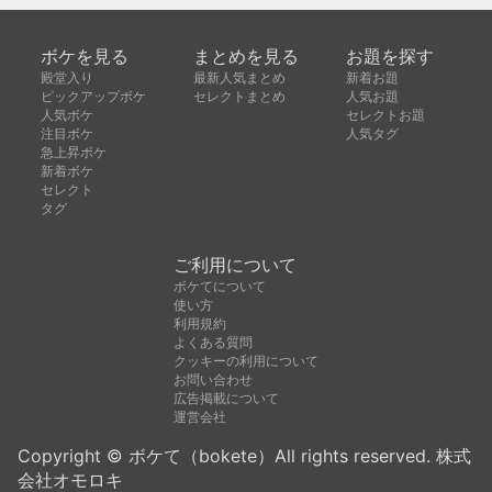
ボケを見る
まとめを見る
お題を探す
殿堂入り
最新人気まとめ
新着お題
ピックアップボケ
セレクトまとめ
人気お題
人気ボケ
セレクトお題
注目ボケ
人気タグ
急上昇ボケ
新着ボケ
セレクト
タグ
ご利用について
ボケてについて
使い方
利用規約
よくある質問
クッキーの利用について
お問い合わせ
広告掲載について
運営会社
Copyright © ボケて（bokete）All rights reserved. 株式
会社オモロキ