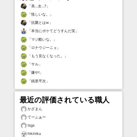
「
美…女…?
」
「
怪しいな。
」
「
抗菌とはw
」
「
本当にボケてどうすんだ笑
」
「
マジ酷いな。
」
「
ロナウジーニョ
」
「
もう見なくなった。
」
「
サル
」
「
嫌や!
」
「
銭形平次
」
最近の評価されている職人
かざまん
てーふぁー
tsgs
hikiniku