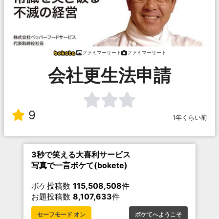
ファミマーリート
ファミマーリート
会社更生法申請
9
1年くらい前
3秒で笑える大喜利サービス
写真で一言ボケて(bokete)
ボケ投稿数
115,508,508
件
お題投稿数
8,107,633
件
セーフモード オン
ボケてへようこそ