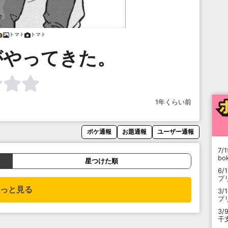
トマト
トマト
がやってきた。
1年くらい前
ボケ通報
お題通報
ユーザー通報
7/1
b
星つけた順
6/
プ
っと見る
3/
プ
3/
干