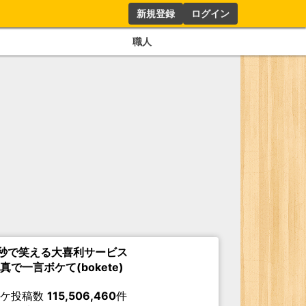
新規登録
ログイン
職人
秒で笑える大喜利サービス
真で一言ボケて(bokete)
ボケ投稿数
115,506,460
件