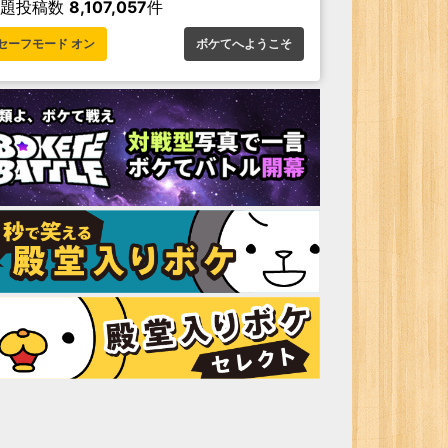
お題投稿数
8,107,057
件
セーフモード オン
ボケてへようこそ