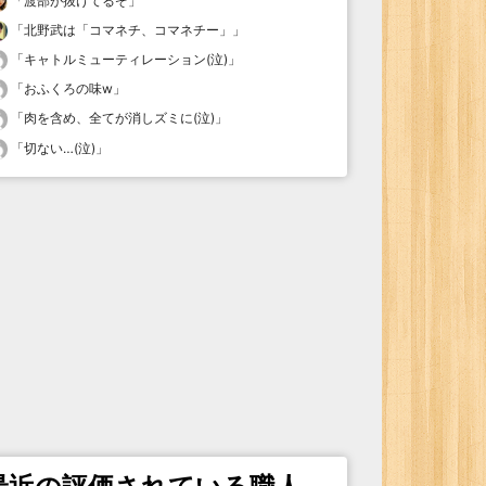
「
渡部が抜けてるぞ
」
「
北野武は「コマネチ、コマネチー」
」
「
キャトルミューティレーション(泣)
」
「
おふくろの味w
」
「
肉を含め、全てが消しズミに(泣)
」
「
切ない…(泣)
」