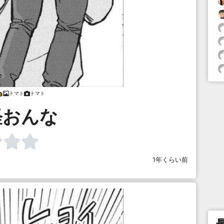
トマト
トマト
軽おんな
1年くらい前