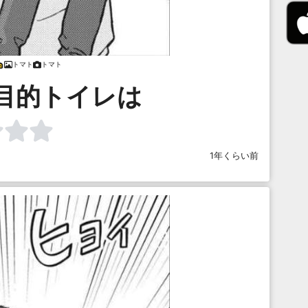
トマト
トマト
目的トイレは
1年くらい前