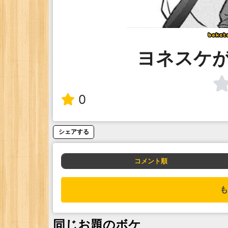
ヨネスケ
0
シェアする
コメント順
も
同じお題のボケ