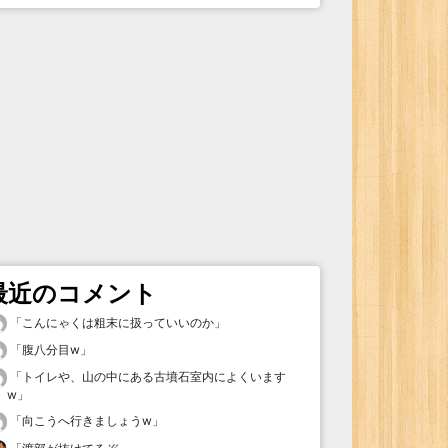
最近のコメント
「
こんにゃくは粗末に扱っていいのか
」
「
腹八分目w
」
「
トイレや、山の中にある古墳石室内によくいます
w
」
「
向こうへ行きましょうw
」