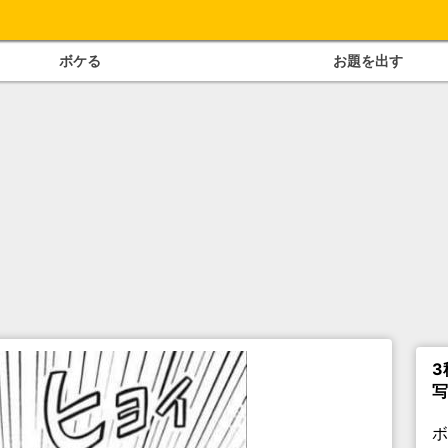
ボケる
お題を出す
3
写