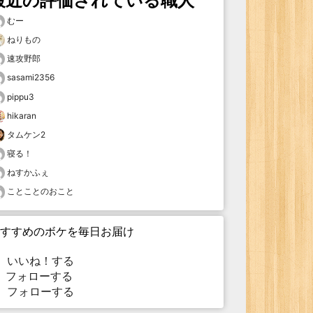
最近の評価されている職人
むー
ねりもの
速攻野郎
sasami2356
pippu3
hikaran
タムケン2
寝る！
ねすかふぇ
ことことのおこと
すすめのボケを毎日お届け
いいね！する
フォローする
フォローする