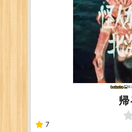
寝
帰
7