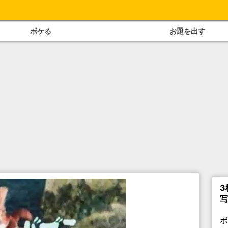
ボケる
お題を出す
3
写