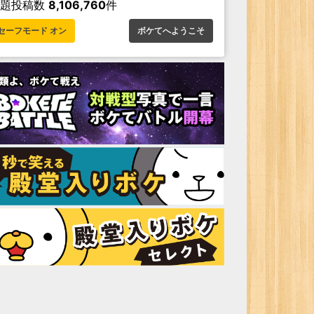
お題投稿数
8,106,760
件
セーフモード オン
ボケてへようこそ