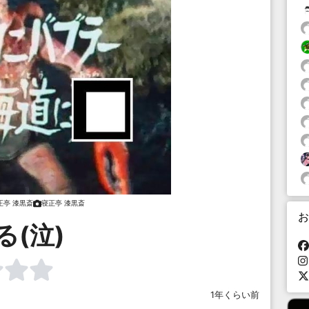
正亭 漆黒斎
寝正亭 漆黒斎
お
る(泣)
1年くらい前