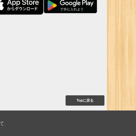
Topに戻る
て