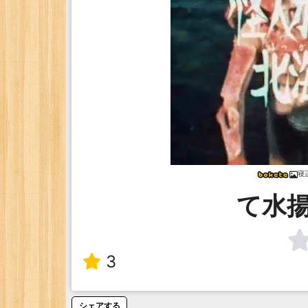
寝
て水
3
シェアする