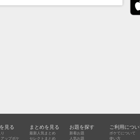
を見る
まとめを見る
お題を探す
ご利用につい
入り
最新人気まとめ
新着お題
ボケてについて
クアップボケ
セレクトまとめ
人気お題
使い方