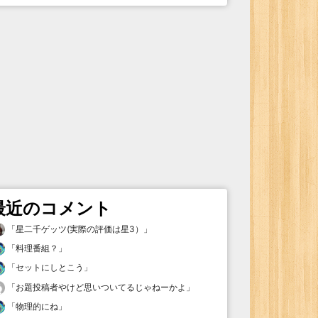
最近のコメント
「
星二千ゲッツ(実際の評価は星3）
」
「
料理番組？
」
「
セットにしとこう
」
「
お題投稿者やけど思いついてるじゃねーかよ
」
「
物理的にね
」