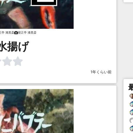
正亭 漆黒斎
寝正亭 漆黒斎
水揚げ
1年くらい前