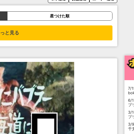
星つけた順
っと見る
7/1
b
6/
プ
3/
プ
3/
干