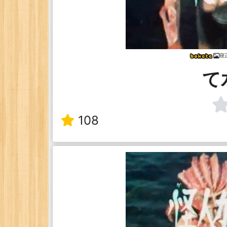
寝
て
108