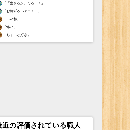
「
「生きるか」だろ！！
」
「
お前ずるいぞー！！
」
「
いいね
」
「
怖い
」
「
ちょっと好き
」
最近の評価されている職人