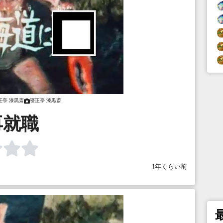
正亭 漆黒斎
寝正亭 漆黒斎
再就職
1年くらい前