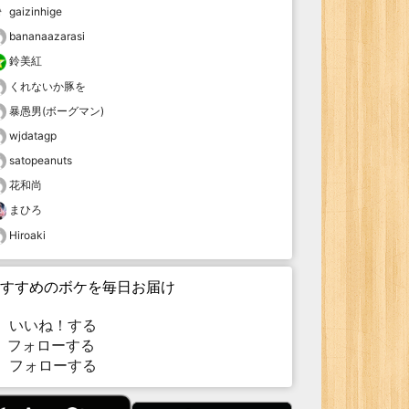
gaizinhige
bananaazarasi
鈴美紅
くれないか豚を
暴愚男(ボーグマン)
wjdatagp
satopeanuts
花和尚
まひろ
Hiroaki
すすめのボケを毎日お届け
いいね！する
フォローする
フォローする