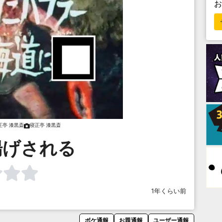
正亭 漆黒斎
寝正亭 漆黒斎
揚げされる
1年くらい前
ボケ通報
お題通報
ユーザー通報