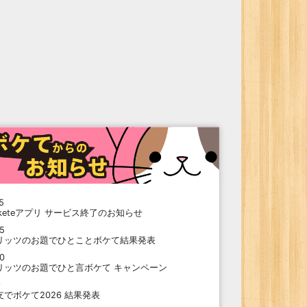
5
oketeアプリ サービス終了のお知らせ
15
リッツのお題でひとことボケて結果発表
10
リッツのお題でひと言ボケて キャンペーン
9
支でボケて2026 結果発表