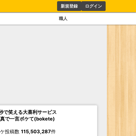
新規登録
ログイン
職人
秒で笑える大喜利サービス
真で一言ボケて(bokete)
ボケ投稿数
115,503,287
件