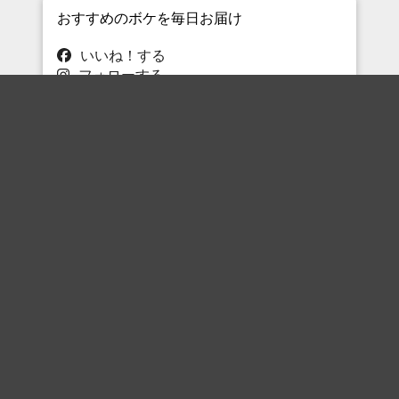
おすすめのボケを毎日お届け
いいね！する
フォローする
フォローする
Topに戻る
ボケを見る
まとめを見る
お題を探す
殿堂入り
最新人気まとめ
新着お題
ピックアップボケ
セレクトまとめ
人気お題
人気ボケ
セレクトお題
注目ボケ
人気タグ
急上昇ボケ
新着ボケ
セレクト