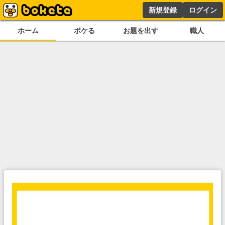
新規登録
ログイン
ホーム
ボケる
お題を出す
職人