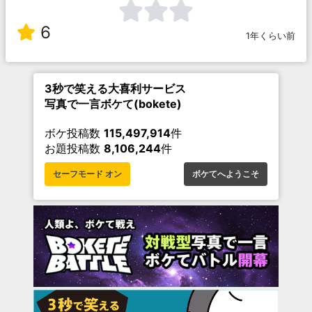
6
1年くらい前
3秒で笑える大喜利サービス
写真で一言ボケて(bokete)
ボケ投稿数
115,497,914
件
お題投稿数
8,106,244
件
セーフモード オン
ボケてへようこそ