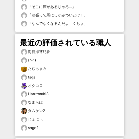
「
そこに床があるじゃろ…
」
「
頑張って馬にしがみついとけ！
」
「
なんでなくなるんだよ くちょ
」
最近の評価されている職人
海苔海苔紀香
( '-' )
たむらまろ
tsgs
オクコロ
Harrrrmaki3
なまらは
タムケン2
じょにぃ
sngd2