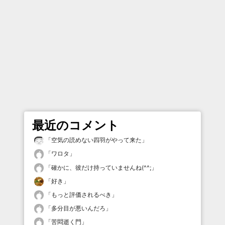
最近のコメント
「
空気の読めない四羽がやって来た
」
「
ワロタ
」
「
確かに、彼だけ持っていませんね(^^;
」
「
好き
」
「
もっと評価されるべき
」
「
多分目が悪いんだろ
」
「
苦悶逝く門
」